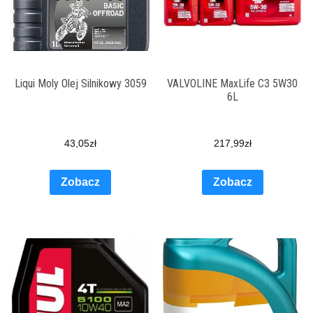
Liqui Moly Olej Silnikowy 3059
VALVOLINE MaxLife C3 5W30
6L
43,05
zł
217,99
zł
Zobacz
Zobacz