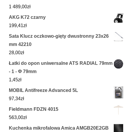
1 489,00
zł
AKG K72 czarny
199,41
zł
Sata Klucz oczkowo-gięty dwustronny 23x26
mm 42210
28,00
zł
Łatki do opon uniwersalne ATS RADIAL 79mm
- 1 - Φ 79mm
1,45
zł
MOBIL Antifreeze Advanced 5L
97,34
zł
Fieldmann FDZN 4015
563,00
zł
Kuchenka mikrofalowa Amica AMGB20E2GB