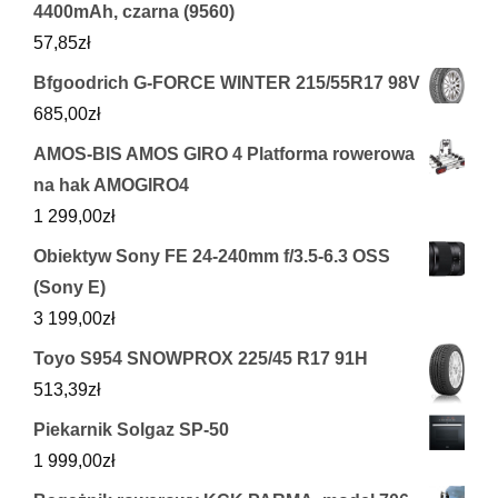
4400mAh, czarna (9560)
57,85
zł
Bfgoodrich G-FORCE WINTER 215/55R17 98V
685,00
zł
AMOS-BIS AMOS GIRO 4 Platforma rowerowa
na hak AMOGIRO4
1 299,00
zł
Obiektyw Sony FE 24-240mm f/3.5-6.3 OSS
(Sony E)
3 199,00
zł
Toyo S954 SNOWPROX 225/45 R17 91H
513,39
zł
Piekarnik Solgaz SP-50
1 999,00
zł