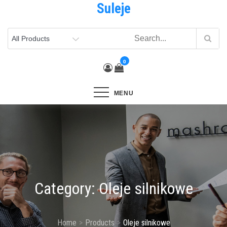
Suleje
Skip
to
content
0
MENU
Category:
Oleje silnikowe
Home
Products
Oleje silnikowe