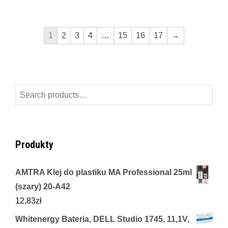
1
2
3
4
…
15
16
17
→
Search
for:
Produkty
AMTRA Klej do plastiku MA Professional 25ml
(szary) 20-A42
12,83
zł
Whitenergy Bateria, DELL Studio 1745, 11,1V,