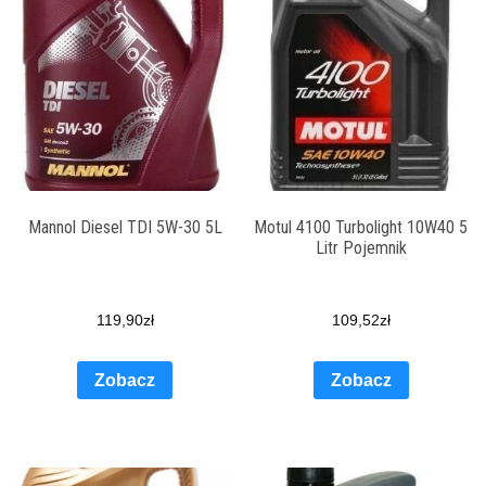
Mannol Diesel TDI 5W-30 5L
Motul 4100 Turbolight 10W40 5
Litr Pojemnik
119,90
zł
109,52
zł
Zobacz
Zobacz