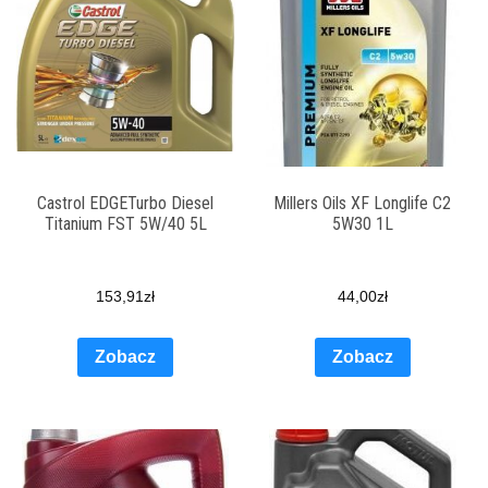
Castrol EDGETurbo Diesel
Millers Oils XF Longlife C2
Titanium FST 5W/40 5L
5W30 1L
153,91
zł
44,00
zł
Zobacz
Zobacz