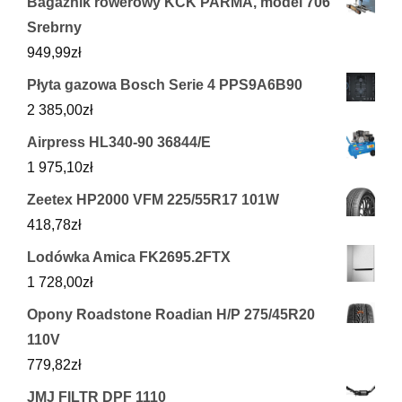
Bagażnik rowerowy KCK PARMA, model 706
Srebrny
949,99
zł
Płyta gazowa Bosch Serie 4 PPS9A6B90
2 385,00
zł
Airpress HL340-90 36844/E
1 975,10
zł
Zeetex HP2000 VFM 225/55R17 101W
418,78
zł
Lodówka Amica FK2695.2FTX
1 728,00
zł
Opony Roadstone Roadian H/P 275/45R20
110V
779,82
zł
JMJ FILTR DPF 1110