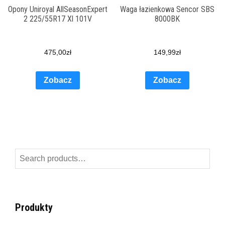
Opony Uniroyal AllSeasonExpert
Waga łazienkowa Sencor SBS
2 225/55R17 Xl 101V
8000BK
475,00
zł
149,99
zł
Zobacz
Zobacz
Search
for:
Produkty