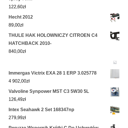
122,60
zł
Hecht 2012
89,00
zł
THULE HAK HOLOWNICZY CITROEN C4
HATCHBACK 2010-
840,00
zł
Immergas Victrix EXA 28 1 ERP 3.025778
4 902,00
zł
Valvoline Synpower MST C3 5W30 5L
126,49
zł
Intex Seahawk 2 Set 168347np
279,99
zł
Peruzzo Wspornik Krótki C Do Uchwytów