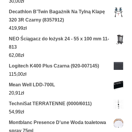
30,00
zł
Decathlon B'Twin Bagażnik Na Tylną Klapę
320 3R Czarny (8357912)
419,99
zł
NEO Ściągacz do łożysk 24 - 55 x 100 mm 11-
813
62,08
zł
Logitech K400 Plus Czarna (920-007145)
115,00
zł
Mean Well LDD-700L
20,91
zł
TechniSat TERRATENNE (0000/6011)
54,99
zł
Montblanc Presence D'une Woda toaletowa
spray 75ml