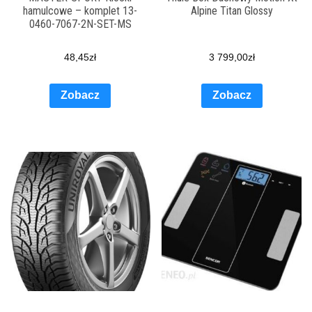
hamulcowe – komplet 13-
Alpine Titan Glossy
0460-7067-2N-SET-MS
48,45
zł
3 799,00
zł
Zobacz
Zobacz