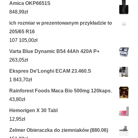
Amica OKP6651S
848,99
zł
ich rozmiar w prezentowanym przykładzie to
205/65 R16
107 105,00
zł
Varta Blue Dynamic B54 44Ah 420A P+
263,05
zł
Ekspres De'Longhi ECAM 23.460.S
1 843,70
zł
Rainforest Foods Maca Bio 500mg 120kaps.
43,80
zł
Hemorigen X 30 Tabl
12,95
zł
Zelmer Obieraczka do ziemniaków (880.06)