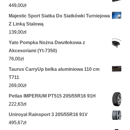
449,00
zł
Majestic Sport Siatka Do Siatkówki Turniejowa
Z Linką Stalową
139,00
zł
Yato Pompka Nożna Dwutłokowa z
Akcesoriami (Yt-7350)
76,00
zł
Taurus CarryUp belka aluminiowa 110 cm
T711
269,00
zł
Petlas IMPERIUM PT515 205/55R16 91H
222,63
zł
Uniroyal Rainsport 3 205/55R16 91V
495,67
zł