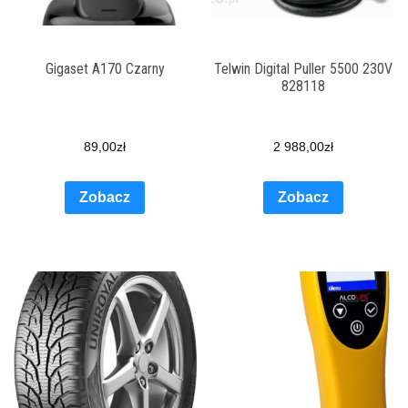
Gigaset A170 Czarny
Telwin Digital Puller 5500 230V
828118
89,00
zł
2 988,00
zł
Zobacz
Zobacz