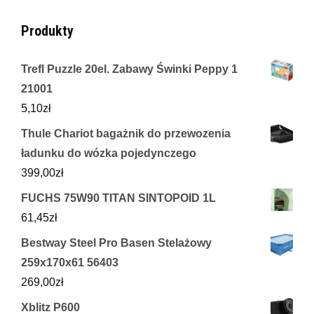
Produkty
Trefl Puzzle 20el. Zabawy Świnki Peppy 1
21001
5,10
zł
Thule Chariot bagażnik do przewozenia
ładunku do wózka pojedynczego
399,00
zł
FUCHS 75W90 TITAN SINTOPOID 1L
61,45
zł
Bestway Steel Pro Basen Stelażowy
259x170x61 56403
269,00
zł
Xblitz P600