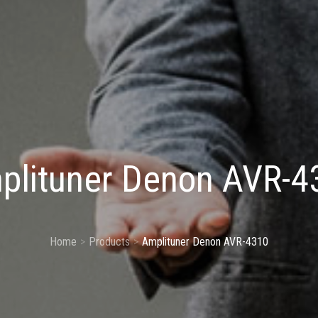
plituner Denon AVR-4
Home
Products
Amplituner Denon AVR-4310