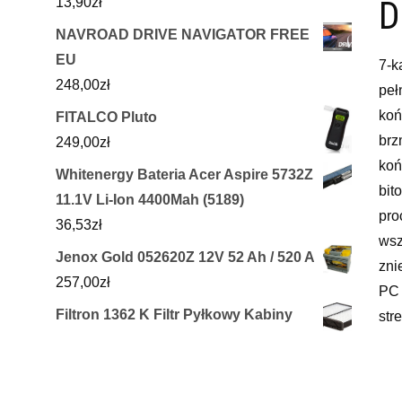
D
13,90
zł
NAVROAD DRIVE NAVIGATOR FREE
EU
7-k
248,00
zł
peł
koń
FITALCO Pluto
brz
249,00
zł
koń
Whitenergy Bateria Acer Aspire 5732Z
bit
11.1V Li-Ion 4400Mah (5189)
pro
36,53
zł
wsz
Jenox Gold 052620Z 12V 52 Ah / 520 A
zni
257,00
zł
PC 
Filtron 1362 K Filtr Pyłkowy Kabiny
str
Mazda 2 15-, Cx-3 15- K1362
kra
45,28
zł
now
kor
Gorke Rsuz1/2 Komplet Radiolinii