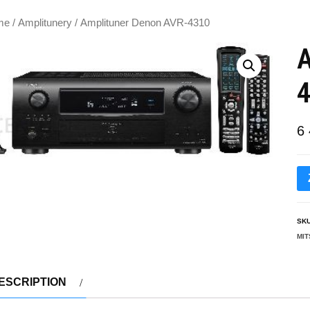
me
/
Amplitunery
/ Amplituner Denon AVR-4310
A
6
SK
MIT
ESCRIPTION