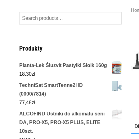
Ho
Search
for:
Produkty
Planta-Lek Śluzvit Pastylki Słoik 160g
18,30
zł
TechniSat SmartTenne2HD
(0000/7814)
77,48
zł
ALCOFIND Ustniki do alkomatu serii
DA, PRO-X5, PRO-X5 PLUS, ELITE
D
10szt.