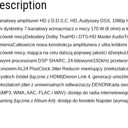
escription
anałowy amplituner HD z D.D.S.C. HD, Audyssey DSX, 1080p 
ni dyskretny 7-kanałowy wzmacniacz o mocy 170 W (6 ohm) w ka
cówek mocyDekodery Dolby TrueHD i DTS-HD Master AudioTryb 
mieniaCałkowicie nowa konstrukcja amplitunera z ultra krótkim
cówek mocy, mająca na celu dalszą poprawę jakości dźwięku
owymi procesorami DSP SHARC, 24-bitowymi/192kHz przetworn
cesorem AL24 PlusClock Jitter Reducer niwelujący zniekształc
ystkich źródeł (łącznie z HDMI)Denon Link 4. generacji umożl
ekształceń jitter z uniwersalnych odtwarzaczy DENONKarta siec
(MP3, WMA, AAC, FLAC i WAV)- dostęp do radia internetoweg
eaming (łącznie z Album Art)- dostęp do fonoteki Napster (wy
jach)- sterowanie i set-up z odległego komputera lub PDA przy
ego oprogramowaniaAuto Setup i Auto Room EQ z Audyssey M
ekcją kanału subwoofera ALFC z równoczesnym pomiarem w 