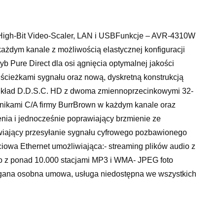
High-Bit Video-Scaler, LAN i USBFunkcje – AVR-4310W
żdym kanale z możliwością elastycznej konfiguracji
Pure Direct dla osi ągnięcia optymalnej jakości
i ścieżkami sygnału oraz nową, dyskretną konstrukcją
Układ D.D.S.C. HD z dwoma zmiennoprzecinkowymi 32-
ikami C/A firmy BurrBrown w każdym kanale oraz
enia i jednocześnie poprawiający brzmienie ze
iwiający przesyłanie sygnału cyfrowego pozbawionego
iowa Ethernet umożliwiająca:- streaming plików audio z
o z ponad 10.000 stacjami MP3 i WMA- JPEG foto
magana osobna umowa, usługa niedostępna we wszystkich
 pomocy przeglądarki internetowej- możliwość ściągania
ultEQ-XT i Audyssey DynamicEQ łącznie ze skuteczną
8 punktach odsłuchuAudyssey Dynamic Volume