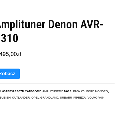
mplituner Denon AVR-
4310
 495,00
zł
Zobacz
U:
091BF32EB57D
CATEGORY:
AMPLITUNERY
TAGS:
BMW X5
,
FORD MONDEO
,
SUBISHI OUTLANDER
,
OPEL GRANDLAND
,
SUBARU IMPREZA
,
VOLVO V60