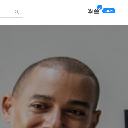
0
0,00zł