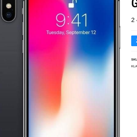
G
2
SK
KL