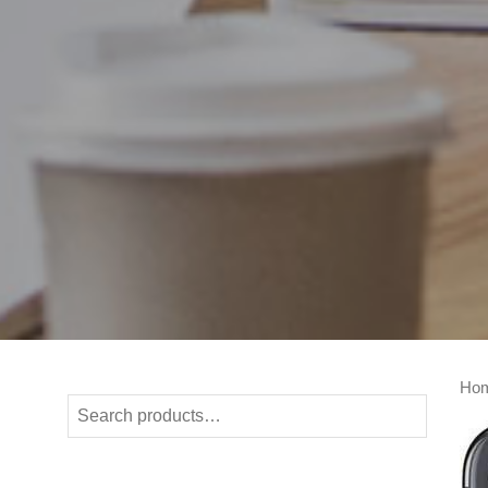
Ho
Search
for: