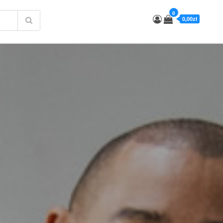
0
0,00zł