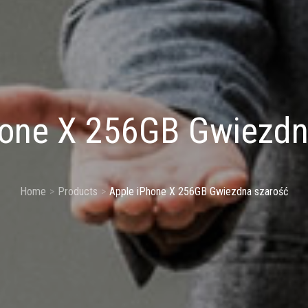
hone X 256GB Gwiezdn
Home
Products
Apple iPhone X 256GB Gwiezdna szarość