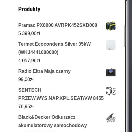
Produkty
Pramac PX8000 AVRPK452SXB000
5 399,00
zł
Termet Ecocondens Silver 35kW
(WKJ4441000000)
4 057,96
zł
Radio Eltra Maja czarny
99,00
zł
SENTECH
PRZEW.WYS.NAP.KPL.SEAT/VW 8455
76,95
zł
Black&Decker Odkurzacz
akumulatorowy samochodowy