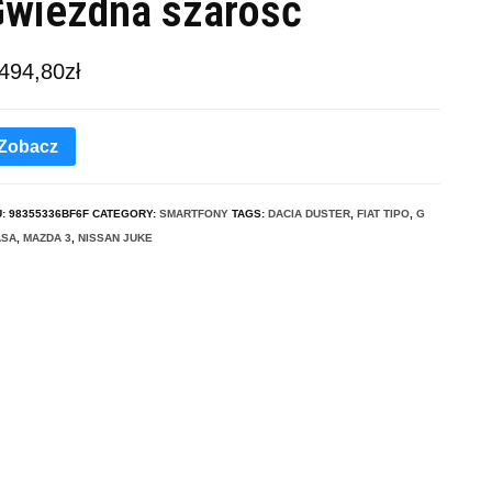
wiezdna szarość
 494,80
zł
Zobacz
U:
98355336BF6F
CATEGORY:
SMARTFONY
TAGS:
DACIA DUSTER
,
FIAT TIPO
,
G
ASA
,
MAZDA 3
,
NISSAN JUKE