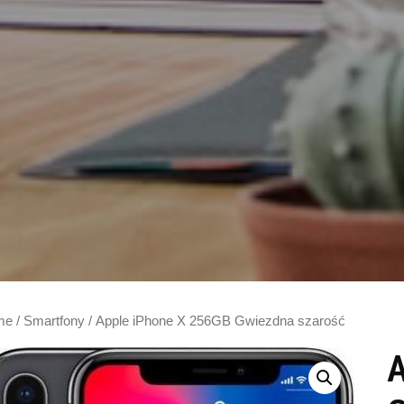
me
/
Smartfony
/ Apple iPhone X 256GB Gwiezdna szarość
A