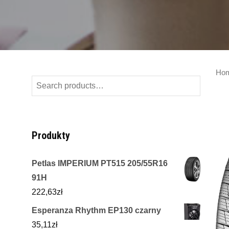
Ho
Search
for:
Produkty
Petlas IMPERIUM PT515 205/55R16
91H
222,63
zł
Esperanza Rhythm EP130 czarny
35,11
zł