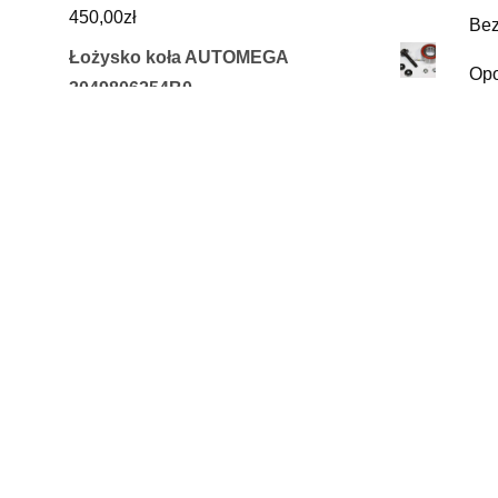
450,00
zł
Bez
Łożysko koła AUTOMEGA
Opo
3049806254B0
prz
40,04
zł
do 
Kospel EKD.M3-04/06/08.PL
Sta
9 039,43
zł
Zinalfat krem kojąco-regenerujący 50
Mok
ml
naw
24,98
zł
obw
Cross Suzuki RM 125 - 2T - 46KM
Eko
4 950,00
zł
Śre
Ravenol Mtf-1 Sae 75W85 4L
zuż
291,84
zł
bie
FORMUŁA 200ML DO BENzYNY ( STP
kan