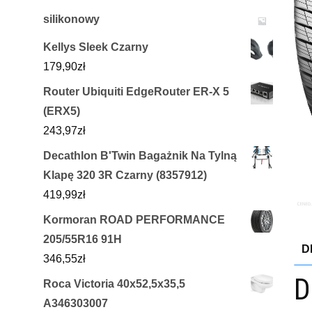
silikonowy
Kellys Sleek Czarny
179,90
zł
Router Ubiquiti EdgeRouter ER-X 5
(ERX5)
243,97
zł
Decathlon B'Twin Bagażnik Na Tylną
Klapę 320 3R Czarny (8357912)
419,99
zł
Kormoran ROAD PERFORMANCE
205/55R16 91H
D
346,55
zł
D
Roca Victoria 40x52,5x35,5
A346303007