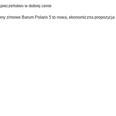
pieczeństwo w dobrej cenie
ny zimowe Barum Polaris 5 to nowa, ekonomiczna propozycja d
ystępną cenę. Idealnie dopasowana do modeli: Renault Megane
samochodów typu SUV.
bilna jazda w zimowych warunkach
ra nawierzchnia, śnieg, lód, gołoledź, błoto pośniegowe. Te w
ierzchni, a więc na bezpieczeństwo Twoje i pasażerów, któryc
odowych zapewniają wysoką przyczepność, optymalne ruszani
nomiczny wybór
dnia klasa toczenia opony zapewnia zmniejszone zużycie paliw
ycia oznacza duże przebiegi, a więc więcej przejechanych kil
żnika opony sprawiają, że opona lepiej “wgryza się” w śnieg, 
ały bieżnika poprawiają odprowadzanie wody i zwiększają pow