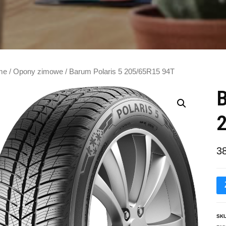
me
/
Opony zimowe
/ Barum Polaris 5 205/65R15 94T
B
3
SK