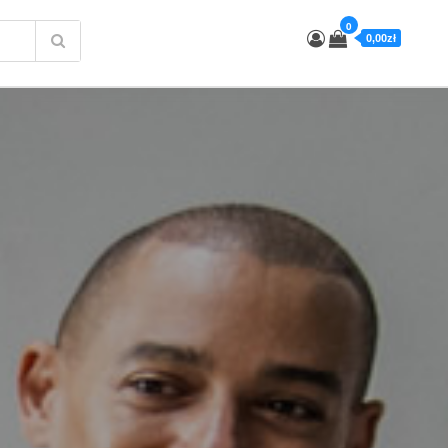
0
0,00zł