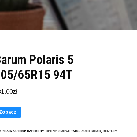
arum Polaris 5
205/65R15 94T
81,00
zł
Zobacz
U:
7EAC7A6FD092
CATEGORY:
OPONY ZIMOWE
TAGS:
AUTO KOMIS
,
BENTLEY
,