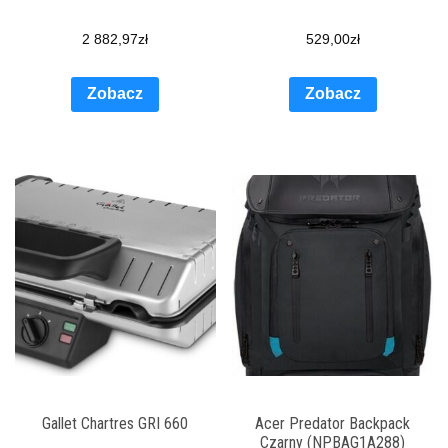
2 882,97
zł
529,00
zł
Zobacz
Zobacz
Gallet Chartres GRI 660
Acer Predator Backpack
Czarny (NPBAG1A288)