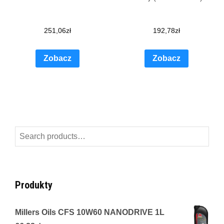
251,06
zł
192,78
zł
Zobacz
Zobacz
Search
for:
Produkty
Millers Oils CFS 10W60 NANODRIVE 1L