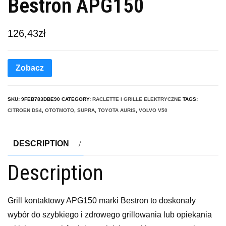
Bestron APG150
126,43
zł
Zobacz
SKU:
9FEB783DBE90
CATEGORY:
RACLETTE I GRILLE ELEKTRYCZNE
TAGS:
CITROEN DS4
,
OTOTMOTO
,
SUPRA
,
TOYOTA AURIS
,
VOLVO V50
DESCRIPTION
Description
Grill kontaktowy APG150 marki Bestron to doskonały
wybór do szybkiego i zdrowego grillowania lub opiekania