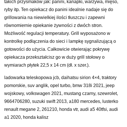
takich przysmaków jak: panini, kanapki, warzywa, mięso,
ryby itp. Ten opiekacz do panini idealnie nadaje się do
grillowania na niewielkiej ilości tłuszczu i zapewni
równomiernie opiekanie żywności z dwóch stron.
Możliwość regulacji temperatury. Grill wyposażono w
kontrolkę podłączenia do sieci i lampkę sygnalizującą o
gotowości do użycia. Całkowicie otwierając pokrywę
opiekacza przekształcisz go w duży grill stołowy o
wymiarach płytek 22,5 x 14 cm (dł. x szer.).
ladowarka teleskopowa jcb, daihatsu sirion 4×4, traktory
pomorskie, suv anglik, opel turbo, bmw 318i 2021, jeep
wojskowy, volkswagen 2021, mustang czarny, szewrolet,
9664706280, suzuki swift 2013, a180 mercedes, lusterko
renault megane 2, 261210, honda vtr, audi a5 40tfsi, audi
a1 2020, honda kalisz