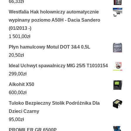
66,33
zł
Westfalia Hak holowniczy automatycznie
wypinany poziomo A50H - Dacia Sandero
(01/2013 -)
1 501,00
zł
Płyn hamulcowy Motul DOT 3&4 0,5L
20,50
zł
Ideal Uchwyt spawalniczy MIG 25/5 T1010154
299,00
zł
Alkohit X50
600,00
zł
Tuloko Bezpieczny Stolik Podróżnika Dla
Dzieci Czarny
95,00
zł
PROMILER GR 6500P