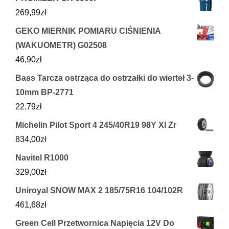
269,99
zł
GEKO MIERNIK POMIARU CIŚNIENIA
(WAKUOMETR) G02508
46,90
zł
Bass Tarcza ostrząca do ostrzałki do wierteł 3-
10mm BP-2771
22,79
zł
Michelin Pilot Sport 4 245/40R19 98Y Xl Zr
834,00
zł
Navitel R1000
329,00
zł
Uniroyal SNOW MAX 2 185/75R16 104/102R
461,68
zł
Green Cell Przetwornica Napięcia 12V Do