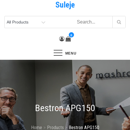
Suleje
Skip
to
content
0
MENU
Bestron APG150
Home
Products
Bestron APG150