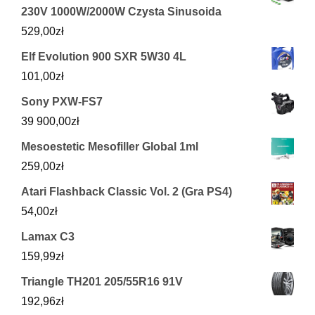
230V 1000W/2000W Czysta Sinusoida
529,00
zł
Elf Evolution 900 SXR 5W30 4L
101,00
zł
Sony PXW-FS7
39 900,00
zł
Mesoestetic Mesofiller Global 1ml
259,00
zł
Atari Flashback Classic Vol. 2 (Gra PS4)
54,00
zł
Lamax C3
159,99
zł
Triangle TH201 205/55R16 91V
192,96
zł