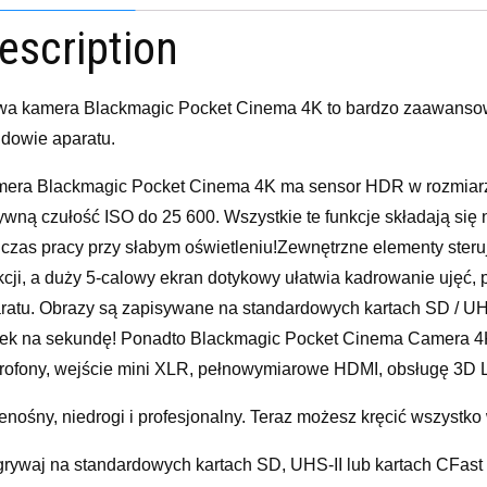
escription
a kamera Blackmagic Pocket Cinema 4K to bardzo zaawansow
dowie aparatu.
era Blackmagic Pocket Cinema 4K ma sensor HDR w rozmiarze
ywną czułość ISO do 25 600. Wszystkie te funkcje składają si
czas pracy przy słabym oświetleniu!Zewnętrzne elementy ster
kcji, a duży 5-calowy ekran dotykowy ułatwia kadrowanie ujęć, 
ratu. Obrazy są zapisywane na standardowych kartach SD / UH
tek na sekundę! Ponadto Blackmagic Pocket Cinema Camera
rofony, wejście mini XLR, pełnowymiarowe HDMI, obsługę 3D LU
enośny, niedrogi i profesjonalny. Teraz możesz kręcić wszystko
rywaj na standardowych kartach SD, UHS-II lub kartach CFast 