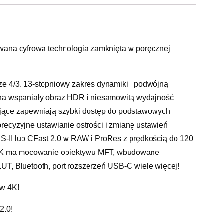
ana cyfrowa technologia zamknięta w poręcznej
 4/3. 13-stopniowy zakres dynamiki i podwójną
ę na wspaniały obraz HDR i niesamowitą wydajność
ujące zapewniają szybki dostęp do podstawowych
precyzyjne ustawianie ostrości i zmianę ustawień
S-II lub CFast 2.0 w RAW i ProRes z prędkością do 120
 4K ma mocowanie obiektywu MFT, wbudowane
T, Bluetooth, port rozszerzeń USB-C wiele więcej!
 w 4K!
2.0!