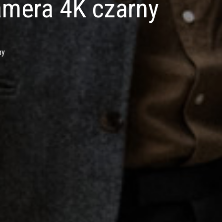
amera 4K czarny
ny