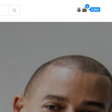
0
0,00zł