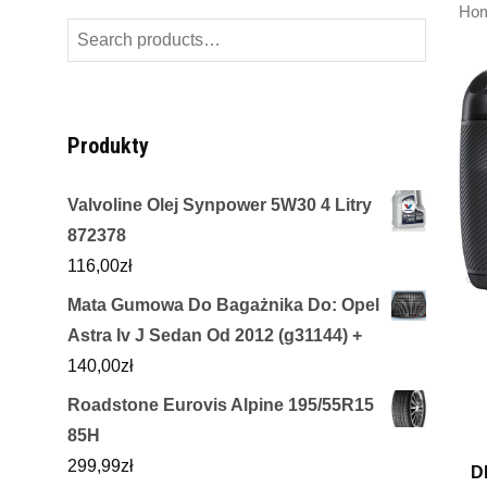
Ho
Search
for:
Produkty
Valvoline Olej Synpower 5W30 4 Litry
872378
116,00
zł
Mata Gumowa Do Bagażnika Do: Opel
Astra Iv J Sedan Od 2012 (g31144) +
140,00
zł
Roadstone Eurovis Alpine 195/55R15
85H
299,99
zł
D