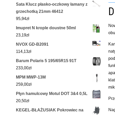
Sata Klucz płasko-oczkowy łamany z
D
grzechotką 21mm 46412
95,94
zł
Now
Imupret N krople doustne 50ml
obu
23,19
zł
Kam
NVOX GD-B2091
nat
114,13
zł
pod
Barum Polaris 5 195/65R15 91T
fun
233,00
zł
apa
MPM MWP-13M
kla
259,00
zł
mik
Płyn hamulcowy Motul DOT 3&4 0,5L
Prz
20,50
zł
Nag
KEGEL-BŁAŻUSIAK Pokrowiec na