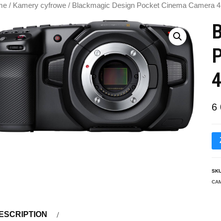
me
/
Kamery cyfrowe
/ Blackmagic Design Pocket Cinema Camera 4
B
P
4
6
SK
CA
ESCRIPTION