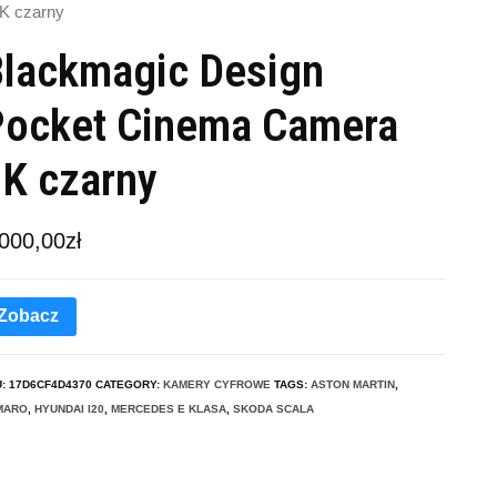
K czarny
lackmagic Design
ocket Cinema Camera
K czarny
 000,00
zł
Zobacz
U:
17D6CF4D4370
CATEGORY:
KAMERY CYFROWE
TAGS:
ASTON MARTIN
,
MARO
,
HYUNDAI I20
,
MERCEDES E KLASA
,
SKODA SCALA