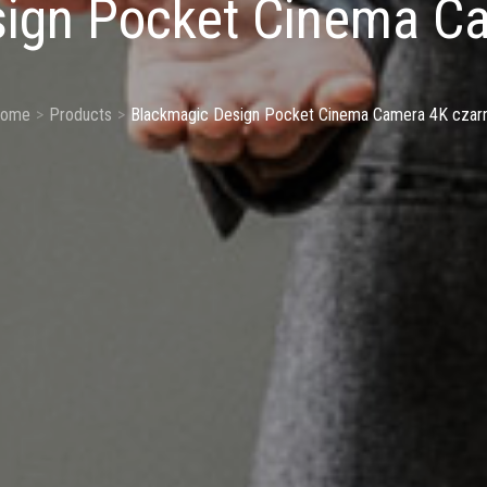
ign Pocket Cinema C
ome
Products
Blackmagic Design Pocket Cinema Camera 4K czar