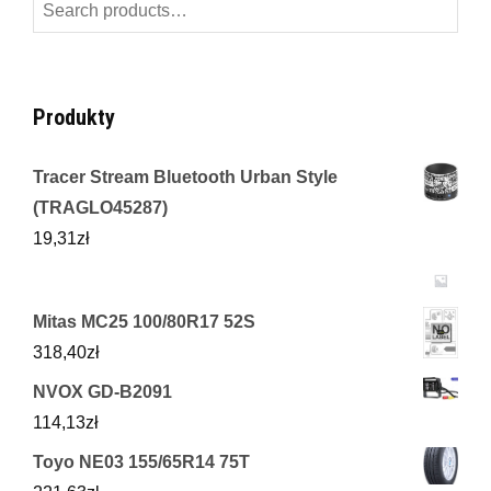
Search
for:
Produkty
Tracer Stream Bluetooth Urban Style
(TRAGLO45287)
19,31
zł
Mitas MC25 100/80R17 52S
318,40
zł
NVOX GD-B2091
114,13
zł
Toyo NE03 155/65R14 75T