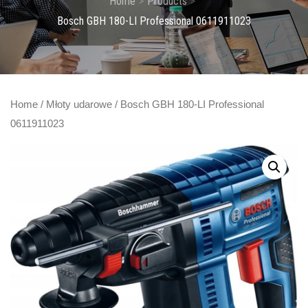
Home
Products
Bosch GBH 180-LI Professional 0611911023
Home
/
Młoty udarowe
/ Bosch GBH 180-LI Professional
0611911023