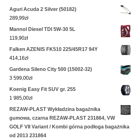
Aguri Acuda 2 Silver (50182)
289,99
zł
Mannol Diesel TDI 5W-30 5L
119,90
zł
Falken AZENIS FK510 225/45R17 94Y
414,16
zł
Gardena Sileno City 500 (15002-32)
3 599,00
zł
Koenig Easy Fit SUV gr. 255
1 985,00
zł
REZAW-PLAST Wykładzina bagażnika
gumowa, czarna REZAW-PLAST 231864, VW
GOLF VII Variant / Kombi górna podłoga bagażnika
od 2013 231864