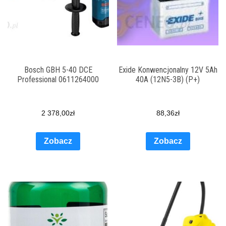
Bosch GBH 5-40 DCE
Exide Konwencjonalny 12V 5Ah
Professional 0611264000
40A (12N5-3B) (P+)
2 378,00
zł
88,36
zł
Zobacz
Zobacz