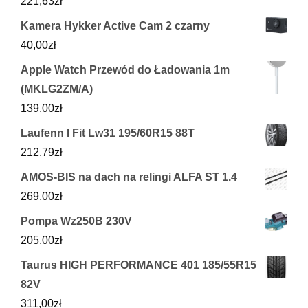
221,63
zł
Kamera Hykker Active Cam 2 czarny
40,00
zł
Apple Watch Przewód do Ładowania 1m
(MKLG2ZM/A)
139,00
zł
Laufenn I Fit Lw31 195/60R15 88T
212,79
zł
AMOS-BIS na dach na relingi ALFA ST 1.4
269,00
zł
Pompa Wz250B 230V
205,00
zł
Taurus HIGH PERFORMANCE 401 185/55R15
82V
311,00
zł