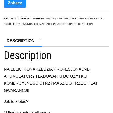
Zobacz
SKU:
78DD3A88932C
CATEGORY:
MŁOTY UDAROWE
TAGS:
CHEVROLET CRUZE
,
FORD FIESTA
,
HYUNDAI I30
,
MAYBACH
,
PEUGEOT EXPERT
,
SEAT LEON
DESCRIPTION
Description
NA ELEKTRONARZĘDZIA PROFESJONALNE,
AKUMULATORY I ŁADOWARKI DO UŻYTKU
KOMERCYJNEGO OTRZYMASZ DO TRZECH LAT
GWARANCJI!
Jak to zrobić?
1Utwórz konto użytkownika