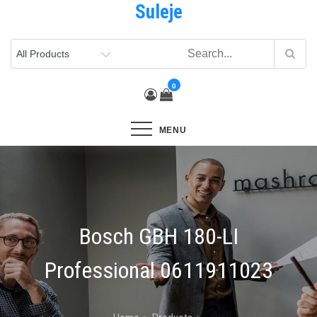
Suleje
Skip
to
content
0
MENU
Bosch GBH 180-LI
Professional 0611911023