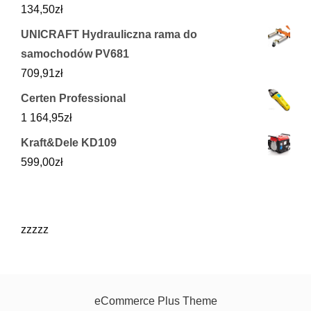
134,50
zł
UNICRAFT Hydrauliczna rama do
samochodów PV681
709,91
zł
Certen Professional
1 164,95
zł
Kraft&Dele KD109
599,00
zł
zzzzz
eCommerce Plus Theme