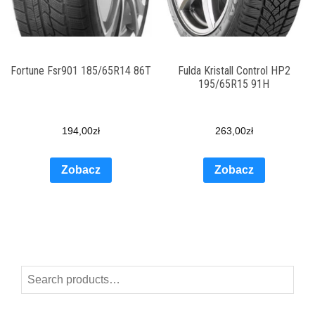
Fortune Fsr901 185/65R14 86T
Fulda Kristall Control HP2
195/65R15 91H
194,00
zł
263,00
zł
Zobacz
Zobacz
Search
for: