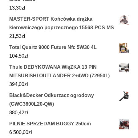
13,30
zł
MASTER-SPORT Końcówka drążka
kierowniczego poprzecznego 15568-PCS-MS
21,53
zł
Total Quartz 9000 Future Nfc 5W30 4L
104,50
zł
Thule DEDYKOWANA WIąZKA 13 PIN
MITSUBISHI OUTLANDER 2+4WD (729501)
394,00
zł
Black&Decker Odkurzacz ogrodowy
(GWC3600L20-QW)
880,42
zł
PILNIE SPRZEDAM BUGGY 250cm
6 500,00
zł