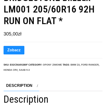
LM001 205/60R16 92H
RUN ON FLAT *
305,00
zł
Zobacz
SKU:
E02C56491B0F
CATEGORY:
OPONY ZIMOWE
TAGS:
BMW Z4
,
FORD RANGER
,
HONDA CRV
,
SAAB 9-3
DESCRIPTION
Description