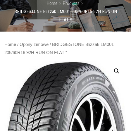
Home
Products
BRIDGESTONE Blizzak LM001 205/60R16 92H RUN ON
FLAT *
Home
/
Opony zimowe
/ BRIDGESTONE Blizzak LM001
205/60R16 92H RUN ON FLAT *