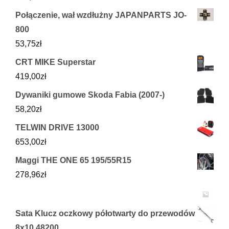
Połączenie, wał wzdłużny JAPANPARTS JO-
800
53,75
zł
CRT MIKE Superstar
419,00
zł
Dywaniki gumowe Skoda Fabia (2007-)
58,20
zł
TELWIN DRIVE 13000
653,00
zł
Maggi THE ONE 65 195/55R15
278,96
zł
Sata Klucz oczkowy półotwarty do przewodów
8x10 48200