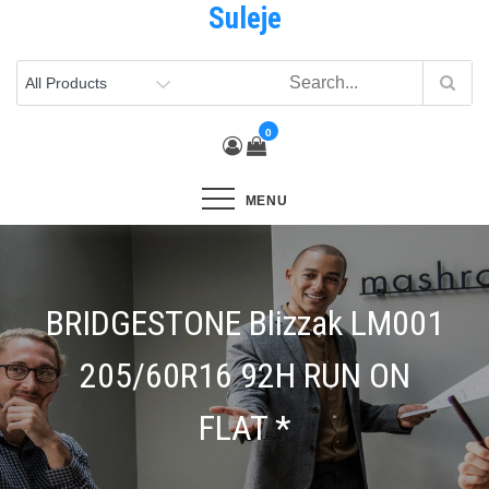
Suleje
Skip
to
content
0
MENU
BRIDGESTONE Blizzak LM001
205/60R16 92H RUN ON
FLAT *