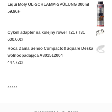
Liqui Moly ÖL-SCHLAMM-SPÜLUNG 300ml
59,90
zł
Cykell adapter na kolejny rower T21 / T31
600,00
zł
Roca Dama Senso Compacto&Square Deska
wolnoopadająca A801512004
447,72
zł
zzzzz