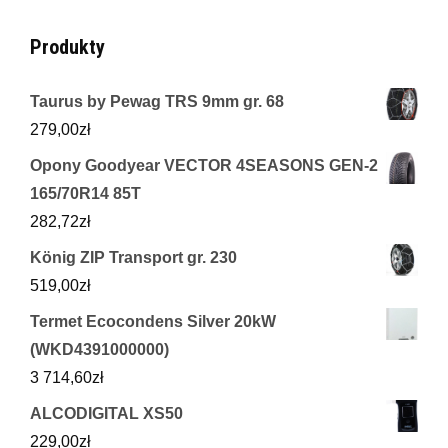
Produkty
Taurus by Pewag TRS 9mm gr. 68
279,00
zł
Opony Goodyear VECTOR 4SEASONS GEN-2
165/70R14 85T
282,72
zł
König ZIP Transport gr. 230
519,00
zł
Termet Ecocondens Silver 20kW
(WKD4391000000)
3 714,60
zł
ALCODIGITAL XS50
229,00
zł