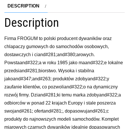
DESCRIPTION
Description
Firma FROGUM to polski producent dywaników oraz
chlapaczy gumowych do samochodów osobowych,
dostawczych i ciand#281;and#380;arowych.
Powstaand#322;a w roku 1985 jako maand#322;e lokalne
przedsiand#281;biorstwo. Wysoka i stabilna
jakoand#347;and#263; produktów zdobyand#322;y
zaufanie klientów, co pozwoliand#322;o na dynamiczny
rozwój firmy. Dziand#281;ki temu marka zdobyand#322;a
odbiorców w ponad 22 krajach Europy i stale poszerza
swojand#261; ofertand#281;, dopasowujand#261;c
produkty do najnowszych modeli samochodów. Komplet
miarowych czarnych dywaników idealnie dopasowanych