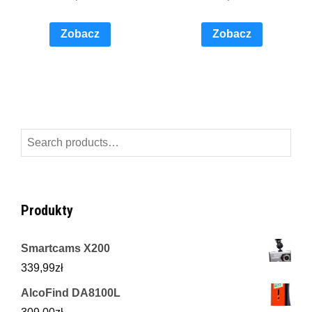
Zobacz
Zobacz
Search
for:
Produkty
Smartcams X200
339,99
zł
AlcoFind DA8100L