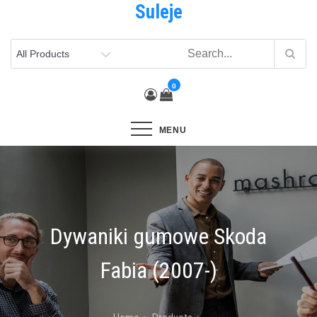
Suleje
Skip
to
content
0
MENU
Dywaniki gumowe Skoda
Fabia (2007-)