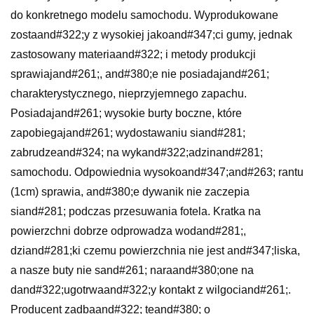
do konkretnego modelu samochodu. Wyprodukowane
zostaand#322;y z wysokiej jakoand#347;ci gumy, jednak
zastosowany materiaand#322; i metody produkcji
sprawiajand#261;, and#380;e nie posiadajand#261;
charakterystycznego, nieprzyjemnego zapachu.
Posiadajand#261; wysokie burty boczne, które
zapobiegajand#261; wydostawaniu siand#281;
zabrudzeand#324; na wykand#322;adzinand#281;
samochodu. Odpowiednia wysokoand#347;and#263; rantu
(1cm) sprawia, and#380;e dywanik nie zaczepia
siand#281; podczas przesuwania fotela. Kratka na
powierzchni dobrze odprowadza wodand#281;,
dziand#281;ki czemu powierzchnia nie jest and#347;liska,
a nasze buty nie sand#261; naraand#380;one na
dand#322;ugotrwaand#322;y kontakt z wilgociand#261;.
Producent zadbaand#322; teand#380; o