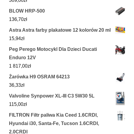
309,00
zł
BLOW HRP-500
136,70
zł
Astra Astra farby plakatowe 12 kolorów 20 ml
15,94
zł
Peg Perego Motocykl Dla Dzieci Ducati
Enduro 12V
1 817,00
zł
Żarówka H9 OSRAM 64213
36,33
zł
Valvoline Synpower XL-III C3 5W30 5L
115,00
zł
FILTRON Filtr paliwa Kia Ceed 1.6CRDI,
Hyundai i30, Santa-Fe, Tucson 1.6CRDI,
2.0CRDI