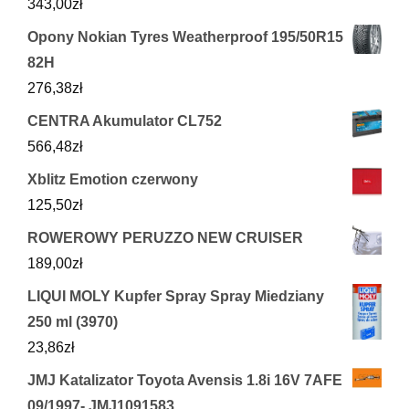
343,00
zł
Opony Nokian Tyres Weatherproof 195/50R15
82H
276,38
zł
CENTRA Akumulator CL752
566,48
zł
Xblitz Emotion czerwony
125,50
zł
ROWEROWY PERUZZO NEW CRUISER
189,00
zł
LIQUI MOLY Kupfer Spray Spray Miedziany
250 ml (3970)
23,86
zł
JMJ Katalizator Toyota Avensis 1.8i 16V 7AFE
09/1997- JMJ1091583