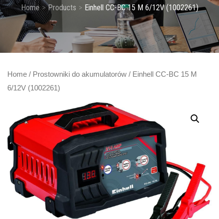
Home
Products
Einhell CC-BC 15 M 6/12V (1002261)
Home
/
Prostowniki do akumulatorów
/ Einhell CC-BC 15 M
6/12V (1002261)