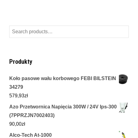
Search
for:
Produkty
Koło pasowe wału korbowego FEBI BILSTEIN
34279
579,93
zł
Azo Przetwornica Napięcia 300W / 24V Ips-300
(7PPRZJN7002403)
90,00
zł
Alco-Tech At-1000