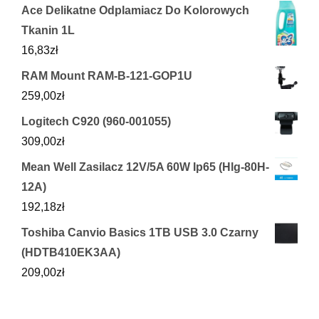
Ace Delikatne Odplamiacz Do Kolorowych
Tkanin 1L
16,83
zł
RAM Mount RAM-B-121-GOP1U
259,00
zł
Logitech C920 (960-001055)
309,00
zł
Mean Well Zasilacz 12V/5A 60W Ip65 (Hlg-80H-
12A)
192,18
zł
Toshiba Canvio Basics 1TB USB 3.0 Czarny
(HDTB410EK3AA)
209,00
zł