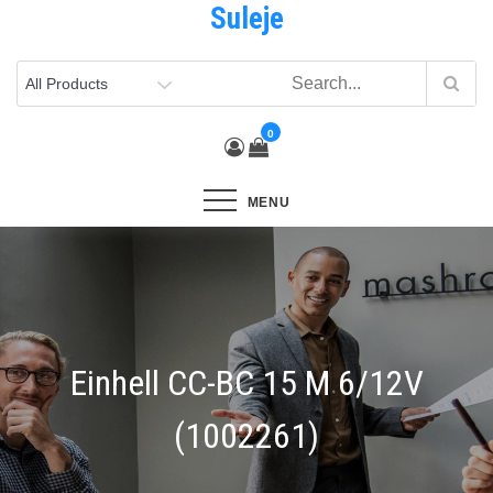
Suleje
Skip
to
content
0
MENU
Einhell CC-BC 15 M 6/12V
(1002261)