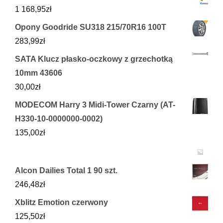
1 168,95
zł
Opony Goodride SU318 215/70R16 100T
283,99
zł
SATA Klucz płasko-oczkowy z grzechotką
10mm 43606
30,00
zł
MODECOM Harry 3 Midi-Tower Czarny (AT-
H330-10-0000000-0002)
135,00
zł
Alcon Dailies Total 1 90 szt.
246,48
zł
Xblitz Emotion czerwony
125,50
zł