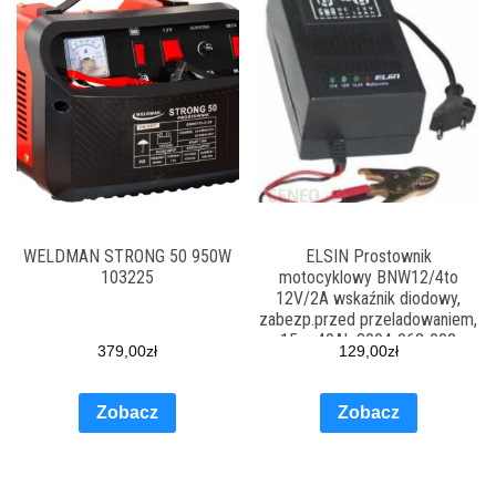
WELDMAN STRONG 50 950W
ELSIN Prostownik
103225
motocyklowy BNW12/4to
12V/2A wskaźnik diodowy,
zabezp.przed przeladowaniem,
15 – 40Ah 3004-062-002
379,00
zł
129,00
zł
Zobacz
Zobacz