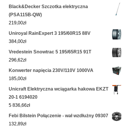
Black&Decker Szczotka elektryczna
(PSA115B-QW)
219,00
zł
Uniroyal RainExpert 3 195/60R15 88V
384,00
zł
Vredestein Snowtrac 5 195/65R15 91T
296,62
zł
Konwerter napięcia 230V/110V 1000VA
185,00
zł
Unicraft Elektryczna wciągarka hakowa EKZT
20-1 6194020
5 836,66
zł
Febi Bilstein Połączenie - wał wzdłużny 09307
132,89
zł