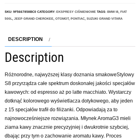
SKU:
9F5667858BC0
CATEGORY:
EKSPRESY CIŚNIENIOWE
TAGS:
BMW I8
,
FIAT
500L
,
JEEP GRAND CHEROKEE
,
OTOMOT
,
PONTIAC
,
SUZUKI GRAND VITARA
DESCRIPTION
Description
Różnorodne, najwyższej klasy doznania smakoweStylowy
S8 przyrządza całe spektrum doskonałej jakości specjałów
kawowych: od espresso aż po latte macchiato. Wystarczy
dotknąć kolorowego wyświetlacza dotykowego, aby jeden
z 15 specjałów trafił do filiżanki. Odpowiadają za to
najnowocześniejsze rozwiązania. Młynek AromaG3 mieli
ziarna kawy znacznie precyzyjniej i dwukrotnie szybciej,
dbając przy tym o zachowanie aromatu kawy. Proces