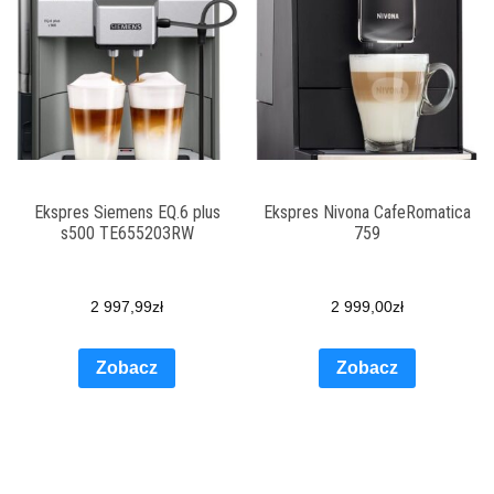
Ekspres Siemens EQ.6 plus
Ekspres Nivona CafeRomatica
s500 TE655203RW
759
2 997,99
zł
2 999,00
zł
Zobacz
Zobacz