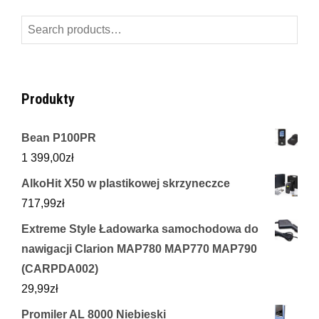
Search
for:
Produkty
Bean P100PR
1 399,00
zł
AlkoHit X50 w plastikowej skrzyneczce
717,99
zł
Extreme Style Ładowarka samochodowa do
nawigacji Clarion MAP780 MAP770 MAP790
(CARPDA002)
29,99
zł
Promiler AL 8000 Niebieski