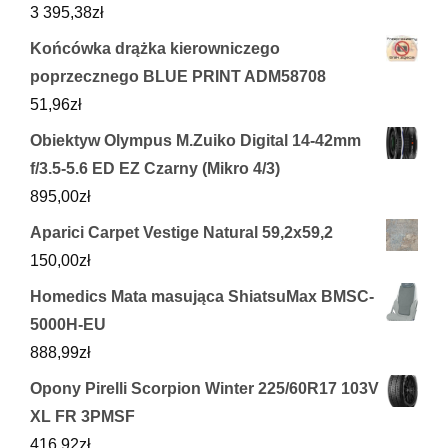
3 395,38
zł
Końcówka drążka kierowniczego
poprzecznego BLUE PRINT ADM58708
51,96
zł
Obiektyw Olympus M.Zuiko Digital 14-42mm
f/3.5-5.6 ED EZ Czarny (Mikro 4/3)
895,00
zł
Aparici Carpet Vestige Natural 59,2x59,2
150,00
zł
Homedics Mata masująca ShiatsuMax BMSC-
5000H-EU
888,99
zł
Opony Pirelli Scorpion Winter 225/60R17 103V
XL FR 3PMSF
416,92
zł