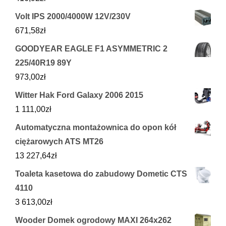
Volt IPS 2000/4000W 12V/230V
671,58
zł
GOODYEAR EAGLE F1 ASYMMETRIC 2
225/40R19 89Y
973,00
zł
Witter Hak Ford Galaxy 2006 2015
1 111,00
zł
Automatyczna montażownica do opon kół
ciężarowych ATS MT26
13 227,64
zł
Toaleta kasetowa do zabudowy Dometic CTS
4110
3 613,00
zł
Wooder Domek ogrodowy MAXI 264x262