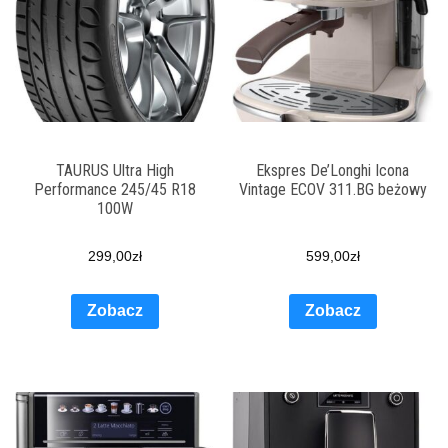
TAURUS Ultra High
Ekspres De’Longhi Icona
Performance 245/45 R18
Vintage ECOV 311.BG beżowy
100W
299,00
zł
599,00
zł
Zobacz
Zobacz