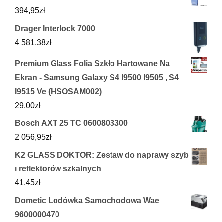
394,95
zł
Drager Interlock 7000
4 581,38
zł
Premium Glass Folia Szkło Hartowane Na
Ekran - Samsung Galaxy S4 I9500 I9505 , S4
I9515 Ve (HSOSAM002)
29,00
zł
Bosch AXT 25 TC 0600803300
2 056,95
zł
K2 GLASS DOKTOR: Zestaw do naprawy szyb
i reflektorów szkalnych
41,45
zł
Dometic Lodówka Samochodowa Wae
9600000470