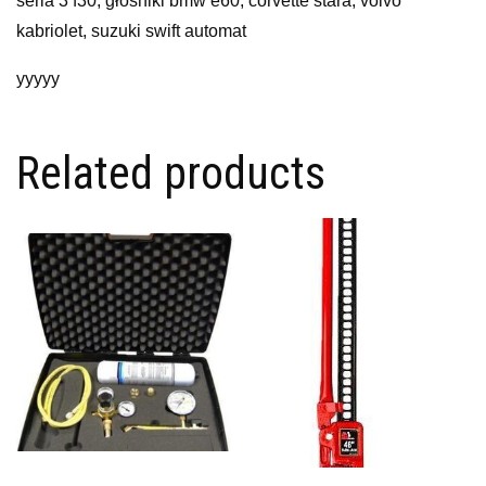
seria 3 f30, głośniki bmw e60, corvette stara, volvo
kabriolet, suzuki swift automat
yyyyy
Related products