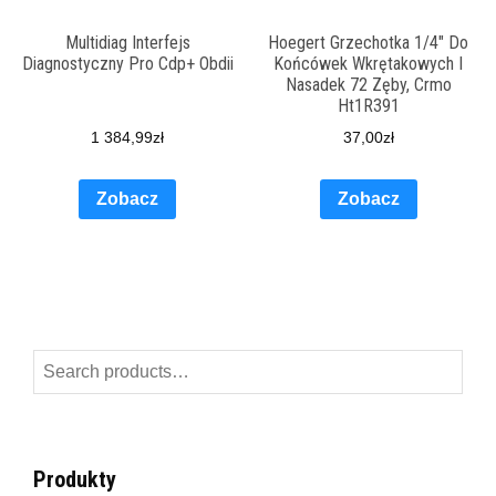
Multidiag Interfejs
Hoegert Grzechotka 1/4″ Do
Diagnostyczny Pro Cdp+ Obdii
Końcówek Wkrętakowych I
Nasadek 72 Zęby, Crmo
Ht1R391
1 384,99
zł
37,00
zł
Zobacz
Zobacz
Search
for:
Produkty