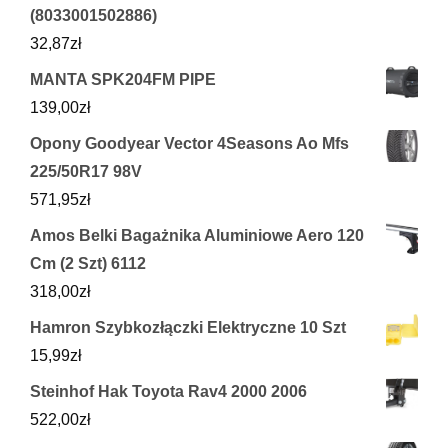
(8033001502886)
32,87
zł
MANTA SPK204FM PIPE
139,00
zł
Opony Goodyear Vector 4Seasons Ao Mfs
225/50R17 98V
571,95
zł
Amos Belki Bagażnika Aluminiowe Aero 120
Cm (2 Szt) 6112
318,00
zł
Hamron Szybkozłączki Elektryczne 10 Szt
15,99
zł
Steinhof Hak Toyota Rav4 2000 2006
522,00
zł