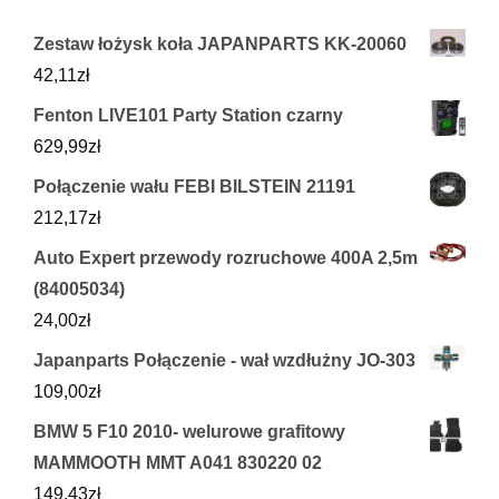
Zestaw łożysk koła JAPANPARTS KK-20060
42,11
zł
Fenton LIVE101 Party Station czarny
629,99
zł
Połączenie wału FEBI BILSTEIN 21191
212,17
zł
Auto Expert przewody rozruchowe 400A 2,5m
(84005034)
24,00
zł
Japanparts Połączenie - wał wzdłużny JO-303
109,00
zł
BMW 5 F10 2010- welurowe grafitowy
MAMMOOTH MMT A041 830220 02
149,43
zł