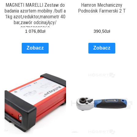
MAGNETI MARELLI Zestaw do
Hamron Mechaniczny
badania azortem mobilny /butl a
Podnośnik Farmerski 2 T
1kg azot,reduktor,manometr 40
bar,zawór odcinajĄcy/
007950025860
1 076,80
zł
390,50
zł
Zobacz
Zobacz