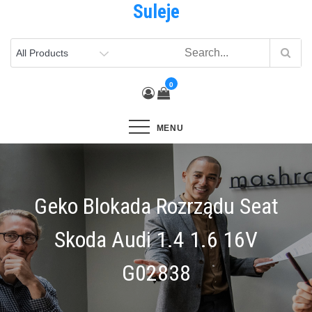
Suleje
Skip
to
content
0
MENU
Geko Blokada Rozrządu Seat
Skoda Audi 1.4 1.6 16V
G02838