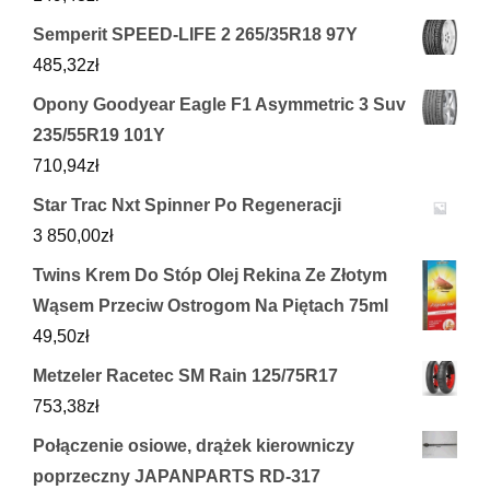
Semperit SPEED-LIFE 2 265/35R18 97Y
485,32
zł
Opony Goodyear Eagle F1 Asymmetric 3 Suv
235/55R19 101Y
710,94
zł
Star Trac Nxt Spinner Po Regeneracji
3 850,00
zł
Twins Krem Do Stóp Olej Rekina Ze Złotym
Wąsem Przeciw Ostrogom Na Piętach 75ml
49,50
zł
Metzeler Racetec SM Rain 125/75R17
753,38
zł
Połączenie osiowe, drążek kierowniczy
poprzeczny JAPANPARTS RD-317