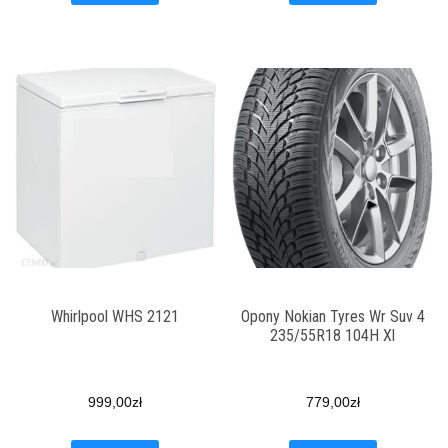
Whirlpool WHS 2121
Opony Nokian Tyres Wr Suv 4
235/55R18 104H Xl
999,00
zł
779,00
zł