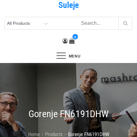
Suleje
Skip
to
content
0
MENU
Gorenje FN6191DHW
Home
Products
Gorenje FN6191DHW