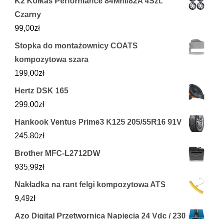
K2 Kółkas Performance 84Mm/82A 4Szt.
Czarny
99,00
zł
Stopka do montażownicy COATS
kompozytowa szara
199,00
zł
Hertz DSK 165
299,00
zł
Hankook Ventus Prime3 K125 205/55R16 91V
245,80
zł
Brother MFC-L2712DW
935,99
zł
Nakładka na rant felgi kompozytowa ATS
9,49
zł
Azo Digital Przetwornica Napięcia 24 Vdc / 230