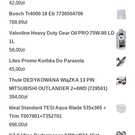
42,00
zł
Bosch Tr4000 18 Eb 7736504706
768,99
zł
Valvoline Heavy Duty Gear Oil PRO 75W-80 LD
1L
58,00
zł
Litex Promo Korbka Do Parasola
45,00
zł
Thule DEDYKOWANA WIąZKA 13 PIN
MITSUBISHI OUTLANDER 2+4WD (729501)
394,00
zł
Ideal Standard TESI Aqua Blade 535x365 +
Thin T007901+T352701
696,00
zł