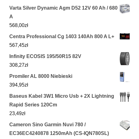
Varta Silver Dynamic Agm D52 12V 60 Ah / 680
A
568,00
zł
Centra Professional Cg 1403 140Ah 800 A L+
567,45
zł
Infinity ECOSIS 195/50R15 82V
308,27
zł
Promiler AL 8000 Niebieski
394,95
zł
Baseus Kabel 3W1 Micro Usb + 2X Lightning
Rapid Series 120Cm
23,49
zł
Cameron Sino Garmin Nuvi 780 /
EC36EC4240878 1250mAh (CS-IQN780SL)