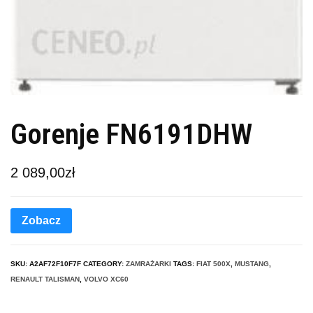
Gorenje FN6191DHW
2 089,00
zł
Zobacz
SKU:
A2AF72F10F7F
CATEGORY:
ZAMRAŻARKI
TAGS:
FIAT 500X
,
MUSTANG
,
RENAULT TALISMAN
,
VOLVO XC60