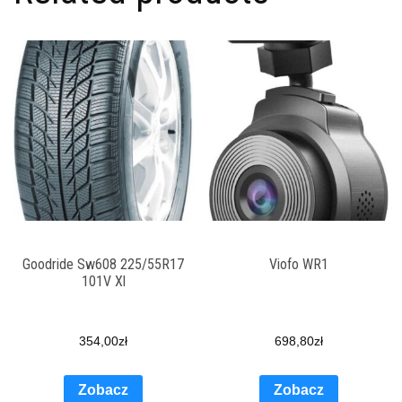
Goodride Sw608 225/55R17
Viofo WR1
101V Xl
354,00
zł
698,80
zł
Zobacz
Zobacz