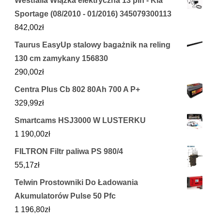
Westfalia Wiązka elektryczna 13 pin - Kia
Sportage (08/2010 - 01/2016) 345079300113
842,00
zł
Taurus EasyUp stalowy bagażnik na reling
130 cm zamykany 156830
290,00
zł
Centra Plus Cb 802 80Ah 700 A P+
329,99
zł
Smartcams HSJ3000 W LUSTERKU
1 190,00
zł
FILTRON Filtr paliwa PS 980/4
55,17
zł
Telwin Prostowniki Do Ładowania
Akumulatorów Pulse 50 Pfc
1 196,80
zł