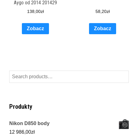
Aygo od 2014 201429
138,00
zł
58,20
zł
Zobacz
Zobacz
Search
for:
Produkty
Nikon D850 body
12 986,00
zł