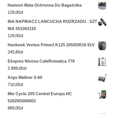
Hamron Mata Ochronna Do Bagażnika
129,00
zł
INA NAPINACZ LANCUCHA ROZRZADU . SZT
INA 551002110
129,00
zł
Hankook Ventus Prime3 K125 205/55R16 91V
245,80
zł
Ekspres Nivona CafeRomatica 779
2 899,00
zł
Argo Wallner S-60
710,00
zł
Mio Cyclo 205 Central Europa HC
5262N5060002
969,00
zł