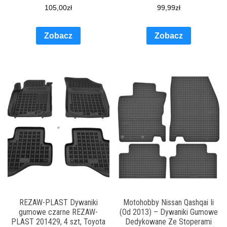
105,00
zł
99,99
zł
Zobacz
Zobacz
REZAW-PLAST Dywaniki
Motohobby Nissan Qashqai Ii
gumowe czarne REZAW-
(Od 2013) – Dywaniki Gumowe
PLAST 201429, 4 szt, Toyota
Dedykowane Ze Stoperami