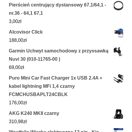
Pierścień centrujący dystansowy 67,1/64,1 -
nr.36 - 64,1 67,1
3,00
zł
Alcovisor Click
188,00
zł
Garmin Uchwyt samochodowy z przyssawką
Nuvi 30 (010-11765-00 )
69,00
zł
Puro Mini Car Fast Charger 1x USB 2.4A +
kabel lightning MFi 1,4 czarny
FCMCHUSBAPLT24CBLK
176,00
zł
AKG K240 MKII czarny
310,98
zł