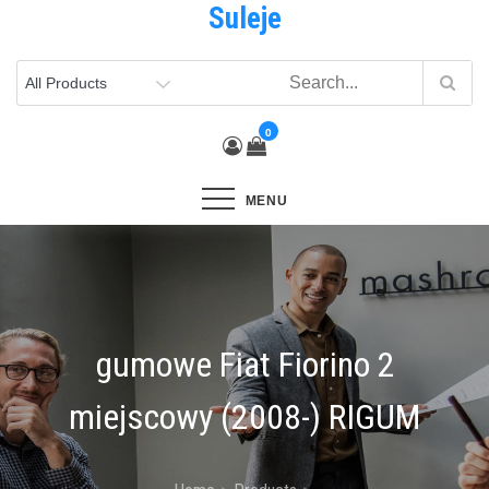
Suleje
Skip
to
content
0
MENU
gumowe Fiat Fiorino 2
miejscowy (2008-) RIGUM