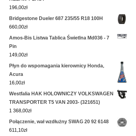
196,00
zł
Bridgestone Dueler 687 235/55 R18 100H
660,00
zł
Amos-Bis Listwa Tablica Świetlna Md036 - 7
Pin
149,00
zł
Płyn do wspomagania kierownicy Honda,
Acura
16,00
zł
Westfalia HAK HOLOWNICZY VOLKSWAGEN
TRANSPORTER T5 VAN 2003- (321651)
1 368,00
zł
Połączenie, wał wzdłużny SWAG 20 92 6148
611,10
zł