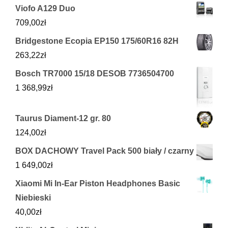
Viofo A129 Duo
709,00
zł
Bridgestone Ecopia EP150 175/60R16 82H
263,22
zł
Bosch TR7000 15/18 DESOB 7736504700
1 368,99
zł
Taurus Diament-12 gr. 80
124,00
zł
BOX DACHOWY Travel Pack 500 biały / czarny
1 649,00
zł
Xiaomi Mi In-Ear Piston Headphones Basic
Niebieski
40,00
zł