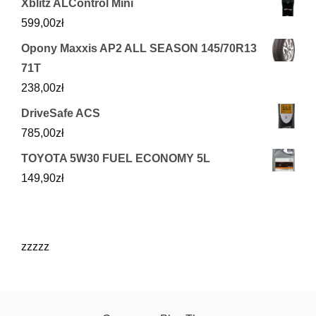
Xblitz ALControl Mini
599,00
zł
Opony Maxxis AP2 ALL SEASON 145/70R13
71T
238,00
zł
DriveSafe ACS
785,00
zł
TOYOTA 5W30 FUEL ECONOMY 5L
149,90
zł
zzzzz