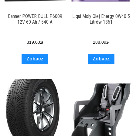
Banner POWER BULL P6009
Liqui Moly Olej Energy 0W40 5
12V 60 Ah / 540 A
Litrów 1361
319,00
zł
288,09
zł
Zobacz
Zobacz