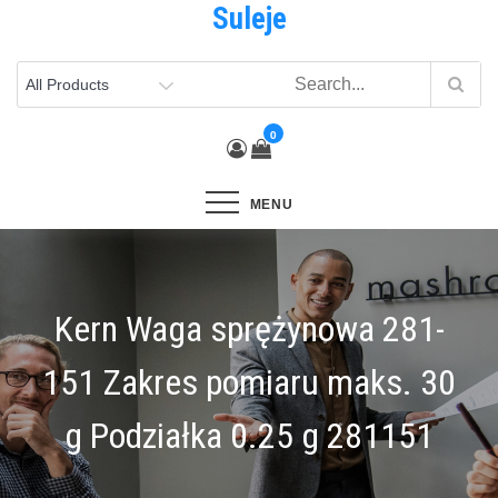
Suleje
Skip
to
content
0
MENU
Kern Waga sprężynowa 281-
151 Zakres pomiaru maks. 30
g Podziałka 0.25 g 281151