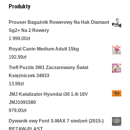
Produkty
Prouser Bagażnik Rowerowy Na Hak Diamant
Sg2+ Na 2 Rowery
1 999,00
zł
Royal Canin Medium Adult 15kg
192,99
zł
Trefl Puzzle 3W1 Zaczarowany Świat
Księżniczek 34833
13,99
zł
JMJ Katalizator Hyundai i30 1.4i 16V
JMJ1091580
979,00
zł
Dywanik owy Ford S-MAX 7 siedzeń (2015-)
REZAW-PLAST