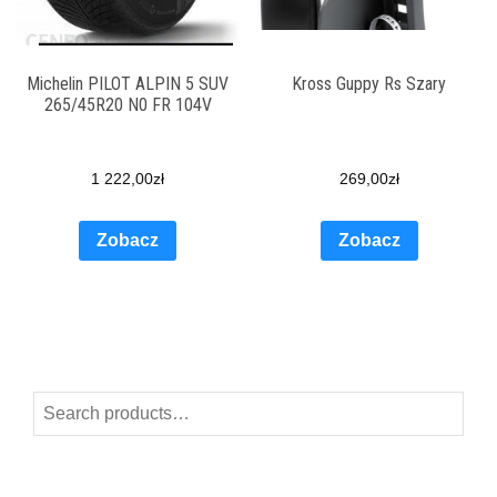
Michelin PILOT ALPIN 5 SUV
Kross Guppy Rs Szary
265/45R20 N0 FR 104V
1 222,00
zł
269,00
zł
Zobacz
Zobacz
Search
for: