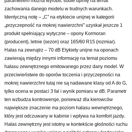
parametrem można wyrobić sobie opinię na temat
zachowania danego modelu w trudnych warunkach.
Identyczną notę – „C” na etykiecie unijnej w kategorii
„przyczepność na mokrej nawierzchni” uzyskał jeszcze 1
produkt spełniający wytyczne – opony Kormoran
(producent), letnie (sezon) oraz 165/60 R15 (rozmiar).
Hałas na zewnątrz – 70 dB Etykiety unijne na oponach
zawierają między innymi informację na temat poziomu
hałasu zewnętrznego emitowanego przez dany model. W
przeciwieństwie do oporów toczenia i przyczepności na
mokrej nawierzchni tutaj nie są nadawane klasy od A do G,
tylko ocena w postaci 3 fal i wynik pomiaru w dB. Parametr
ten wzbudza kontrowersje, ponieważ dla kierowców
największe znaczenie ma poziom hałasu wewnętrznego,
który jest odczuwany w kabinie i wpływa na komfort jazdy.
Hałas zewnętrzny jest istotny w kontekście głośności ruchu