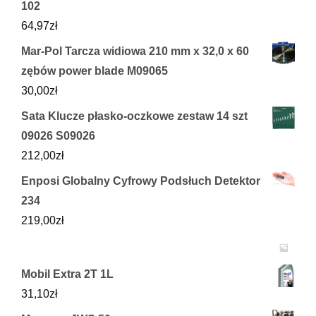
102
64,97
zł
Mar-Pol Tarcza widiowa 210 mm x 32,0 x 60
zębów power blade M09065
30,00
zł
Sata Klucze płasko-oczkowe zestaw 14 szt
09026 S09026
212,00
zł
Enposi Globalny Cyfrowy Podsłuch Detektor
234
219,00
zł
Mobil Extra 2T 1L
31,10
zł