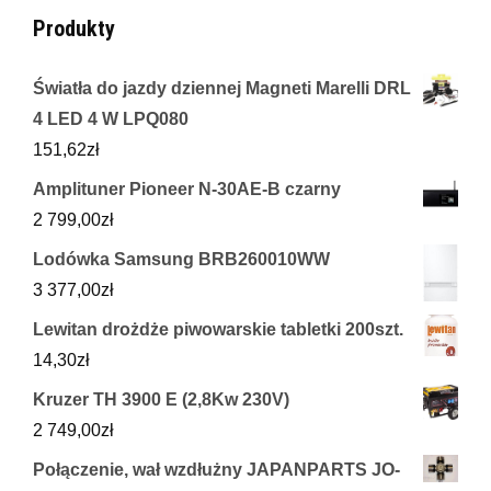
Produkty
Światła do jazdy dziennej Magneti Marelli DRL
4 LED 4 W LPQ080
151,62
zł
Amplituner Pioneer N-30AE-B czarny
2 799,00
zł
Lodówka Samsung BRB260010WW
3 377,00
zł
Lewitan drożdże piwowarskie tabletki 200szt.
14,30
zł
Kruzer TH 3900 E (2,8Kw 230V)
2 749,00
zł
Połączenie, wał wzdłużny JAPANPARTS JO-