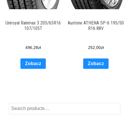
Uniroyal Rainmax 3 205/65R16
Austone ATHENA SP-6 195/50
107/105T
R16 88V
496,28
zł
252,00
zł
Zobacz
Zobacz
Search
for: