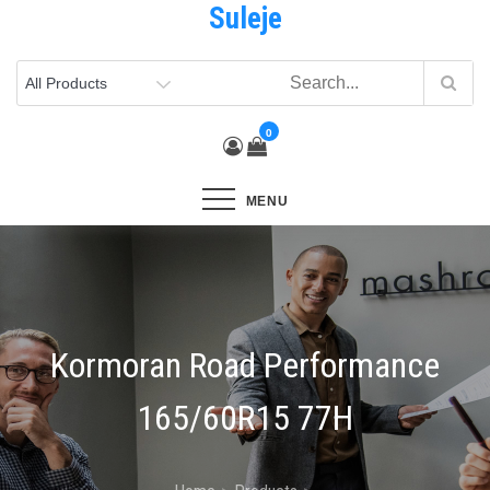
Suleje
Skip
to
content
0
MENU
Kormoran Road Performance
165/60R15 77H