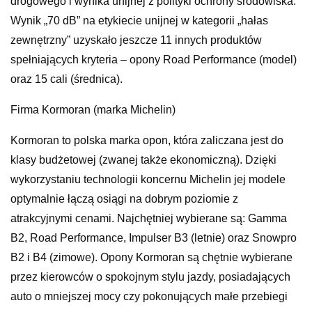
drogowego i wynika unijnej z polityki ochrony środowiska.
Wynik „70 dB” na etykiecie unijnej w kategorii „hałas
zewnętrzny” uzyskało jeszcze 11 innych produktów
spełniających kryteria – opony Road Performance (model)
oraz 15 cali (średnica).
Firma Kormoran (marka Michelin)
Kormoran to polska marka opon, która zaliczana jest do
klasy budżetowej (zwanej także ekonomiczną). Dzięki
wykorzystaniu technologii koncernu Michelin jej modele
optymalnie łączą osiągi na dobrym poziomie z
atrakcyjnymi cenami. Najchętniej wybierane są: Gamma
B2, Road Performance, Impulser B3 (letnie) oraz Snowpro
B2 i B4 (zimowe). Opony Kormoran są chętnie wybierane
przez kierowców o spokojnym stylu jazdy, posiadających
auto o mniejszej mocy czy pokonujących małe przebiegi