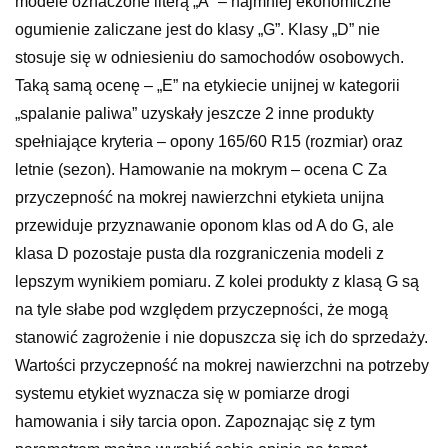
modele oznaczone literą „A” – najmniej ekonomiczne
ogumienie zaliczane jest do klasy „G”. Klasy „D” nie
stosuje się w odniesieniu do samochodów osobowych.
Taką samą ocenę – „E” na etykiecie unijnej w kategorii
„spalanie paliwa” uzyskały jeszcze 2 inne produkty
spełniające kryteria – opony 165/60 R15 (rozmiar) oraz
letnie (sezon). Hamowanie na mokrym – ocena C Za
przyczepność na mokrej nawierzchni etykieta unijna
przewiduje przyznawanie oponom klas od A do G, ale
klasa D pozostaje pusta dla rozgraniczenia modeli z
lepszym wynikiem pomiaru. Z kolei produkty z klasą G są
na tyle słabe pod względem przyczepności, że mogą
stanowić zagrożenie i nie dopuszcza się ich do sprzedaży.
Wartości przyczepność na mokrej nawierzchni na potrzeby
systemu etykiet wyznacza się w pomiarze drogi
hamowania i siły tarcia opon. Zapoznając się z tym