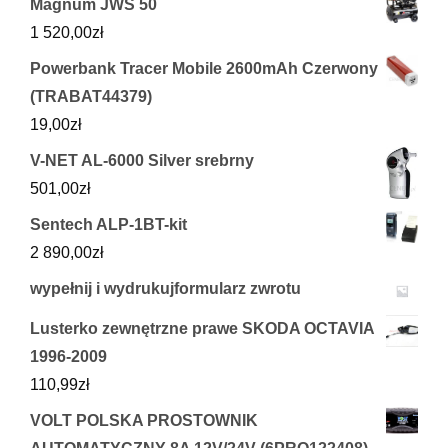
Magnum JWS 50
1 520,00
zł
Powerbank Tracer Mobile 2600mAh Czerwony
(TRABAT44379)
19,00
zł
V-NET AL-6000 Silver srebrny
501,00
zł
Sentech ALP-1BT-kit
2 890,00
zł
wypełnij i wydrukujformularz zwrotu
Lusterko zewnętrzne prawe SKODA OCTAVIA
1996-2009
110,99
zł
VOLT POLSKA PROSTOWNIK