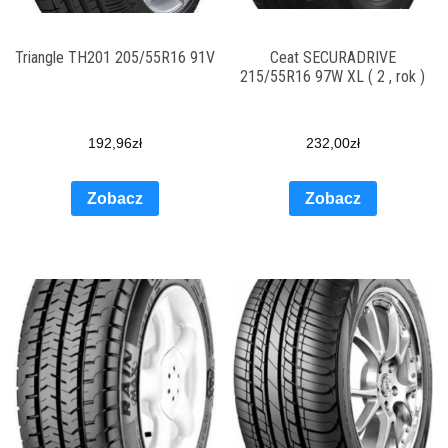
Triangle TH201 205/55R16 91V
Ceat SECURADRIVE
215/55R16 97W XL ( 2 , rok )
192,96
zł
232,00
zł
Zobacz
Zobacz