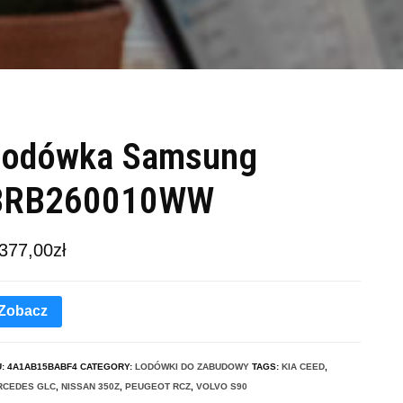
Lodówka Samsung
BRB260010WW
 377,00
zł
Zobacz
U:
4A1AB15BABF4
CATEGORY:
LODÓWKI DO ZABUDOWY
TAGS:
KIA CEED
,
RCEDES GLC
,
NISSAN 350Z
,
PEUGEOT RCZ
,
VOLVO S90