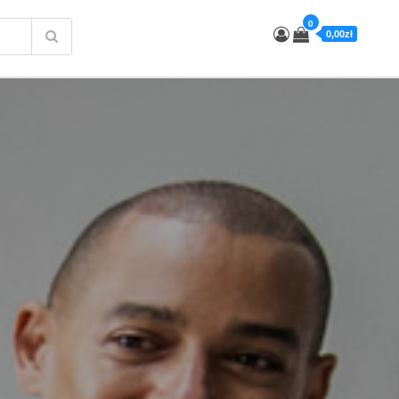
0
0,00zł