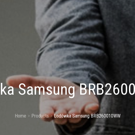
ka Samsung BRB26
Home
Products
Lodówka Samsung BRB260010WW