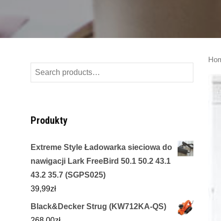
Ho
Search
for:
Produkty
Extreme Style Ładowarka sieciowa do
nawigacji Lark FreeBird 50.1 50.2 43.1
43.2 35.7 (SGPS025)
39,99
zł
Black&Decker Strug (KW712KA-QS)
268,00
zł