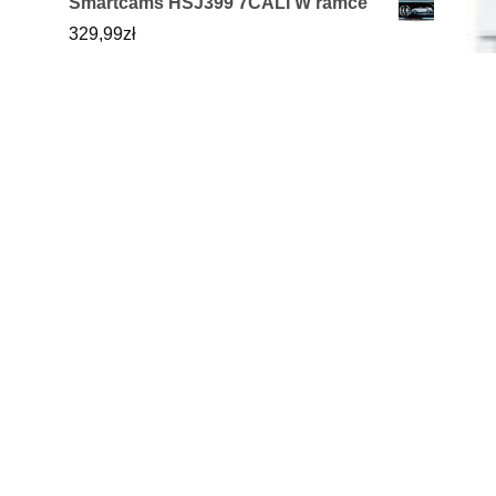
Smartcams HSJ399 7CALI W ramce
329,99
zł
Cruz Bagażnik Dachowy S-Fix 120
921-380 Citroen C4 3/5D
432,00
zł
Matador MP47 Hectorra 3 225/55 R17Y
XL
339,00
zł
Halmar Lima S3 Szafa Dąb Sonoma
Biały
859,00
zł
PLATINUM MAX EXPERT XF 5W30 4L
99,99
zł
Żaróka halogenowa H7 55W
przeźroczysta Cardos AH715