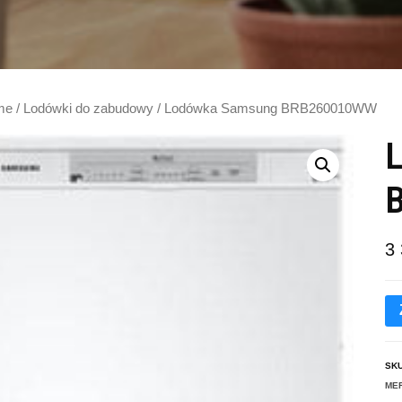
me
/
Lodówki do zabudowy
/ Lodówka Samsung BRB260010WW
3
SK
ME