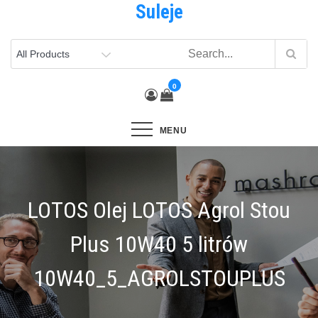
Suleje
Skip
to
content
0
MENU
LOTOS Olej LOTOS Agrol Stou
Plus 10W40 5 litrów
10W40_5_AGROLSTOUPLUS