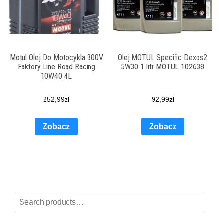
Motul Olej Do Motocykla 300V
Olej MOTUL Specific Dexos2
Faktory Line Road Racing
5W30 1 litr MOTUL 102638
10W40 4L
252,99
zł
92,99
zł
Zobacz
Zobacz
Search
for: