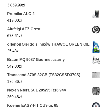
3 859,99
zł
Promiler ALC-2
419,00
zł
Alufelgi AEZ Crest
673,61
zł
orlenoil Olej do silników TRAWOL ORLEN OIL
25,48
zł
Braun MQ 9087 Gourmet czarny
549,00
zł
Transcend 370S 32GB (TS32GSSD370S)
176,86
zł
Nexen Nfera Su1 205/55 R16 94V
260,48
zł
Koenig EASY-FIT CU9 gr. 65