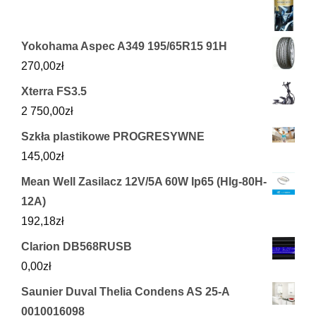
Yokohama Aspec A349 195/65R15 91H
270,00
zł
Xterra FS3.5
2 750,00
zł
Szkła plastikowe PROGRESYWNE
145,00
zł
Mean Well Zasilacz 12V/5A 60W Ip65 (Hlg-80H-
12A)
192,18
zł
Clarion DB568RUSB
0,00
zł
Saunier Duval Thelia Condens AS 25-A
0010016098