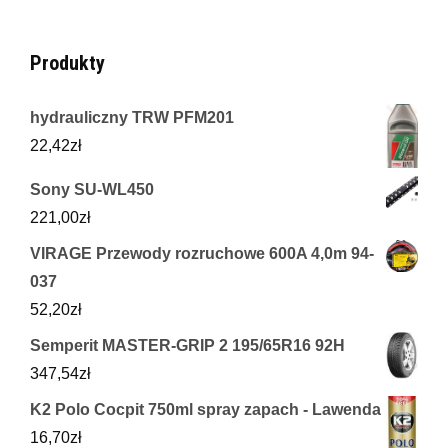
Produkty
hydrauliczny TRW PFM201
22,42
zł
Sony SU-WL450
221,00
zł
VIRAGE Przewody rozruchowe 600A 4,0m 94-
037
52,20
zł
Semperit MASTER-GRIP 2 195/65R16 92H
347,54
zł
K2 Polo Cocpit 750ml spray zapach - Lawenda
16,70
zł