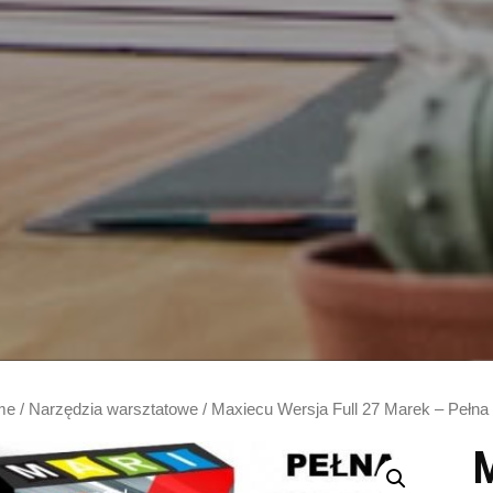
me
/
Narzędzia warsztatowe
/ Maxiecu Wersja Full 27 Marek – Pełna
M