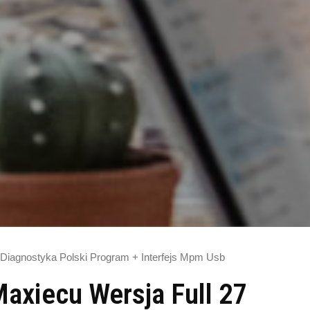
 Diagnostyka Polski Program + Interfejs Mpm Usb
axiecu Wersja Full 27