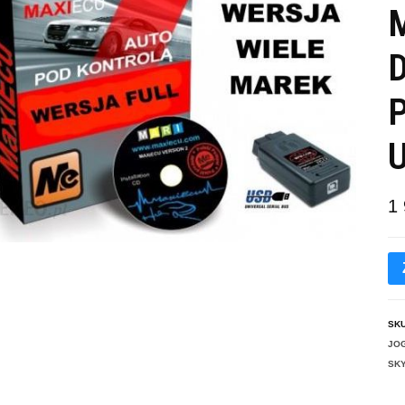
M
D
P
1
SK
JO
SKY