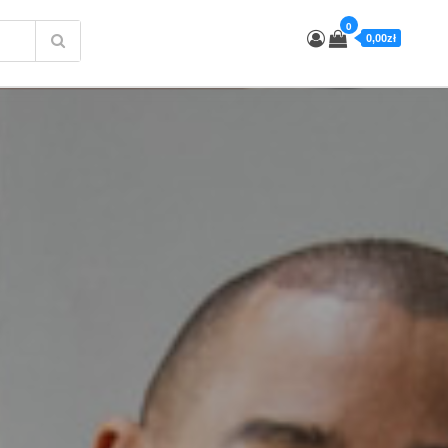
0
0,00zł