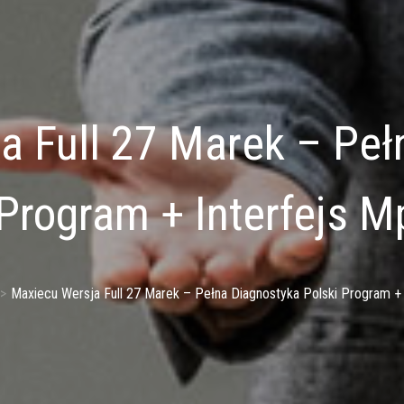
a Full 27 Marek – Peł
 Program + Interfejs 
Maxiecu Wersja Full 27 Marek – Pełna Diagnostyka Polski Program +