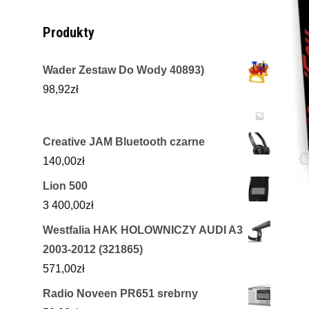
Produkty
Wader Zestaw Do Wody 40893)
98,92
zł
Creative JAM Bluetooth czarne
140,00
zł
Lion 500
3 400,00
zł
Westfalia HAK HOLOWNICZY AUDI A3
2003-2012 (321865)
571,00
zł
Radio Noveen PR651 srebrny