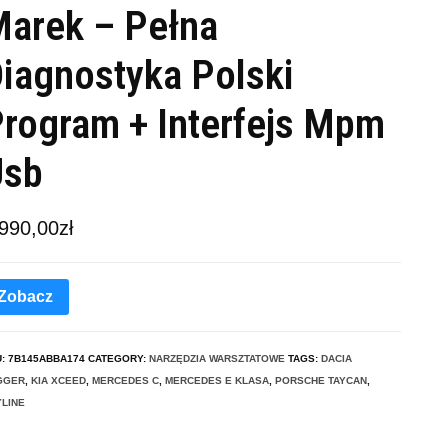
arek – Pełna
iagnostyka Polski
rogram + Interfejs Mpm
Usb
 990,00
zł
Zobacz
U:
7B145ABBA174
CATEGORY:
NARZĘDZIA WARSZTATOWE
TAGS:
DACIA
GGER
,
KIA XCEED
,
MERCEDES C
,
MERCEDES E KLASA
,
PORSCHE TAYCAN
,
LINE