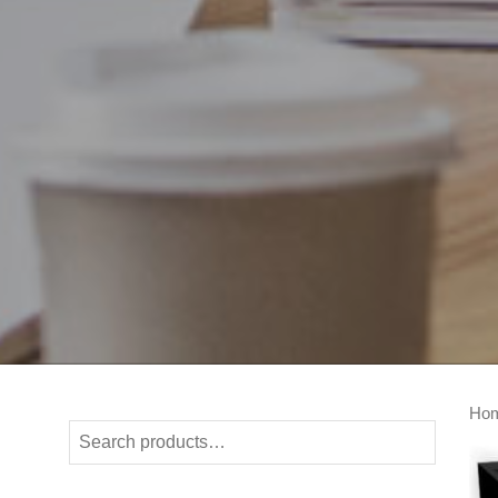
Ho
Search
for: