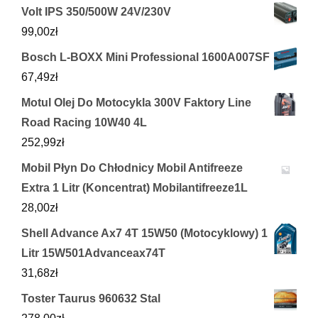
Volt IPS 350/500W 24V/230V
99,00
zł
Bosch L-BOXX Mini Professional 1600A007SF
67,49
zł
Motul Olej Do Motocykla 300V Faktory Line
Road Racing 10W40 4L
252,99
zł
Mobil Płyn Do Chłodnicy Mobil Antifreeze
Extra 1 Litr (Koncentrat) Mobilantifreeze1L
28,00
zł
Shell Advance Ax7 4T 15W50 (Motocyklowy) 1
Litr 15W501Advanceax74T
31,68
zł
Toster Taurus 960632 Stal