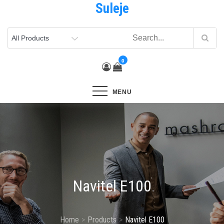
Suleje
Skip
to
content
0
MENU
Navitel E100
Home
Products
Navitel E100