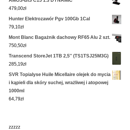
AMOS-BIS C15 1.3 DYNAMIC
479,00
zł
Hunter Elektrozawór Pgv 100Gb 1Cal
79,10
zł
Mont Blanc Bagażnik dachowy RF65 Alu 2 szt.
750,50
zł
Transcend StoreJet 1TB 2,5'' (TS1TSJ25M3G)
285,19
zł
SVR Topialyse Huile Micellaire olejek do mycia
i kąpieli dla skóry suchej, wrażliwej i atopowej
1000ml
64,79
zł
zzzzz