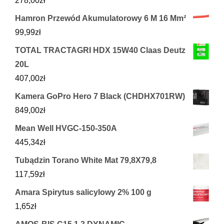
278,00
zł
Hamron Przewód Akumulatorowy 6 M 16 Mm²
99,99
zł
TOTAL TRACTAGRI HDX 15W40 Claas Deutz
20L
407,00
zł
Kamera GoPro Hero 7 Black (CHDHX701RW)
849,00
zł
Mean Well HVGC-150-350A
445,34
zł
Tubądzin Torano White Mat 79,8X79,8
117,59
zł
Amara Spirytus salicylowy 2% 100 g
1,65
zł