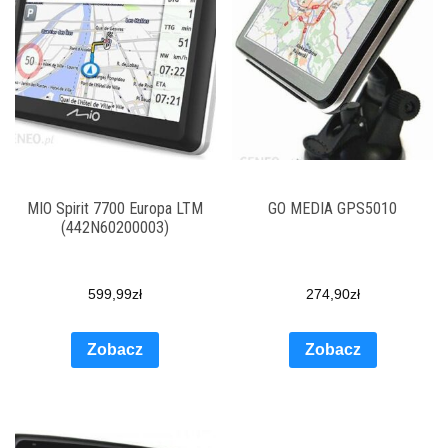
MIO Spirit 7700 Europa LTM
GO MEDIA GPS5010
(442N60200003)
599,99
zł
274,90
zł
Zobacz
Zobacz