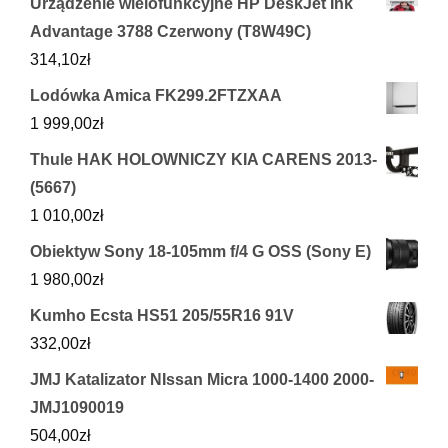
Urządzenie wielofunkcyjne HP DeskJet Ink
Advantage 3788 Czerwony (T8W49C)
314,10
zł
Lodówka Amica FK299.2FTZXAA
1 999,00
zł
Thule HAK HOLOWNICZY KIA CARENS 2013-
(5667)
1 010,00
zł
Obiektyw Sony 18-105mm f/4 G OSS (Sony E)
1 980,00
zł
Kumho Ecsta HS51 205/55R16 91V
332,00
zł
JMJ Katalizator NIssan Micra 1000-1400 2000-
JMJ1090019
504,00
zł