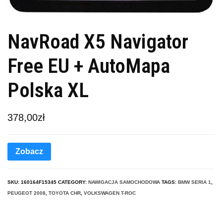
NavRoad X5 Navigator
Free EU + AutoMapa
Polska XL
378,00
zł
Zobacz
SKU:
160164F15345
CATEGORY:
NAWIGACJA SAMOCHODOWA
TAGS:
BMW SERIA 1
,
PEUGEOT 2008
,
TOYOTA CHR
,
VOLKSWAGEN T-ROC