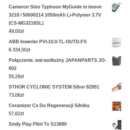
Cameron Sino Typhoon MyGuide m imove
3218 / 50000214 1050mAh Li-Polymer 3.7V
(CS-MG3218SL)
49,00
zł
ABB Inwerter PVI-10.0-TL-OUTD-FS
6 334,50
zł
Połączenie, wał wzdłużny JAPANPARTS JO-
802
55,29
zł
STHOR CYCLONIC SYSTEM Sthor 82951
73,06
zł
Ceramizer Cs Do Regeneracji Silnika
57,62
zł
Smily Play Pilot Tv S13880