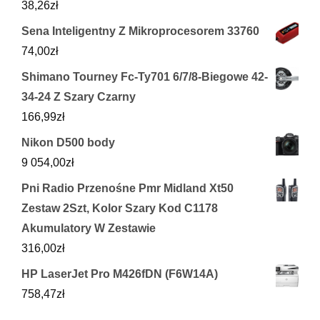
38,26
zł
Sena Inteligentny Z Mikroprocesorem 33760
74,00
zł
Shimano Tourney Fc-Ty701 6/7/8-Biegowe 42-
34-24 Z Szary Czarny
166,99
zł
Nikon D500 body
9 054,00
zł
Pni Radio Przenośne Pmr Midland Xt50
Zestaw 2Szt, Kolor Szary Kod C1178
Akumulatory W Zestawie
316,00
zł
HP LaserJet Pro M426fDN (F6W14A)
758,47
zł