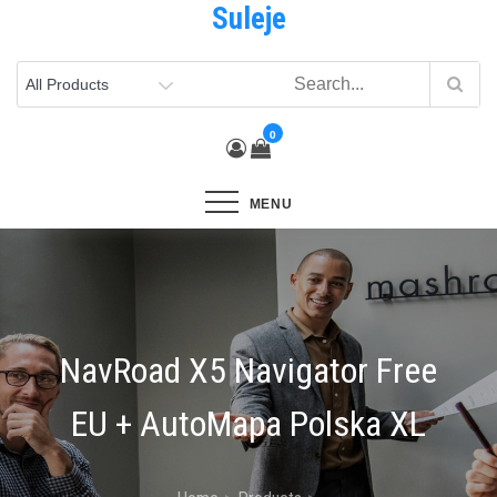
Suleje
Skip
to
content
0
MENU
NavRoad X5 Navigator Free
EU + AutoMapa Polska XL