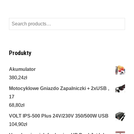
Search
for:
Produkty
Akumulator
380,24
zł
Motocyklowe Gniazdo Zapalniczki + 2xUSB ,
17
68,80
zł
VOLT IPS-500 Plus 24V/230V 350/500W USB
104,90
zł