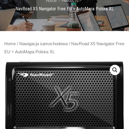
Home
Products
NavRoad X5 Navigator Free EU + AutoMapa Polska XL
Home
/
Nawigacja samochodowa
/ NavRoad X5 Navigator Free
EU + AutoMapa Polska XL