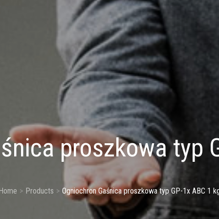
śnica proszkowa typ 
Home
Products
Ogniochron Gaśnica proszkowa typ GP-1x ABC 1 k