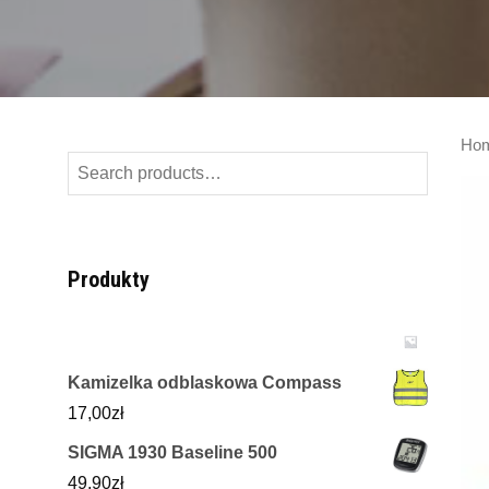
Ho
Search
for:
Produkty
Kamizelka odblaskowa Compass
17,00
zł
SIGMA 1930 Baseline 500
49,90
zł