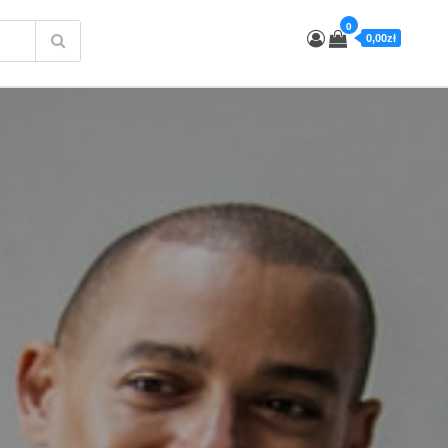
0
0,00zł