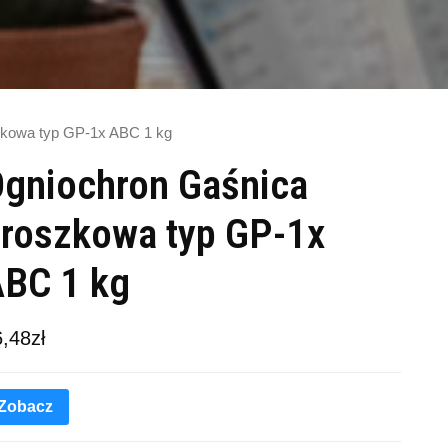
zkowa typ GP-1x ABC 1 kg
gniochron Gaśnica
roszkowa typ GP-1x
BC 1 kg
6,48
zł
Zobacz