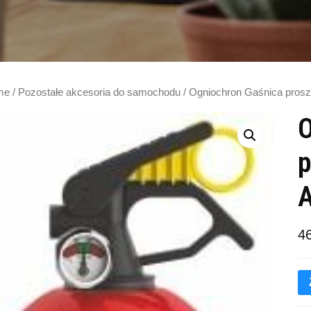
me
/
Pozostałe akcesoria do samochodu
/ Ogniochron Gaśnica pros
O
p
A
4