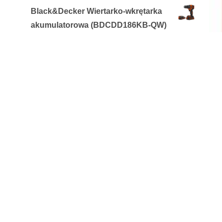
Black&Decker Wiertarko-wkrętarka
akumulatorowa (BDCDD186KB-QW)
405,95
zł
Formuła 1 Mleczko Carnauba CAR
WAX 475ml
51,99
zł
Hermes Terre d Hermes woda
perfumowana 200ml
609,00
zł
KICK the TICK Max Repelent Plus
Ochrona przed kleszczami 200ml
11,75
zł
Uniroyal Rainsport 3 205/55R16 91V
495,67
zł
D