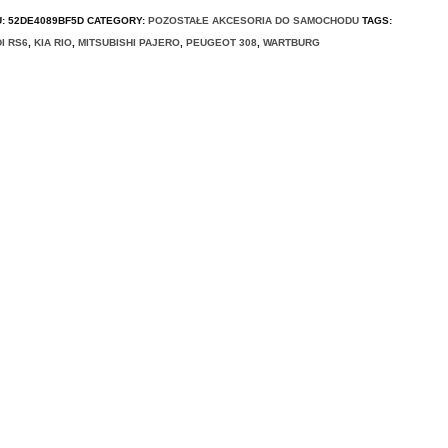
U:
52DE4089BF5D
CATEGORY:
POZOSTAŁE AKCESORIA DO SAMOCHODU
TAGS:
I RS6
,
KIA RIO
,
MITSUBISHI PAJERO
,
PEUGEOT 308
,
WARTBURG