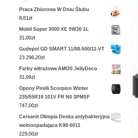
Praca Zbiorowa W Dniu Ślubu
8,61
zł
Mobil Super 3000 XE 5W30 1L
31,00
zł
Gudepol GD SMART 11/08-500/11-VT
23 296,20
zł
Farby witrażowe AMOS JellyDeco
31,99
zł
Opony Pirelli Scorpion Winter
235/55R19 101V FR N0 3PMSF
747,00
zł
Cersanit Olimpia Deska antybakteryjna
wolnoopadająca K98-0011
229,00
zł