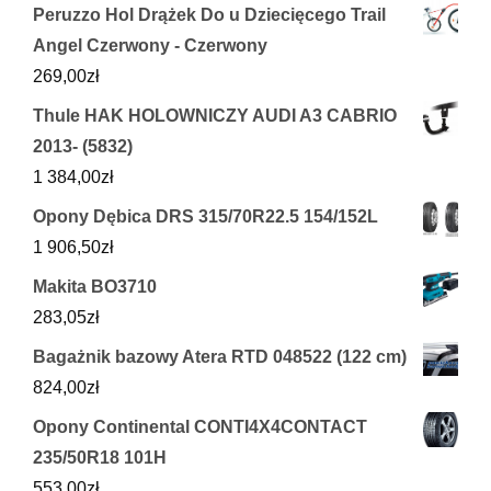
Peruzzo Hol Drążek Do u Dziecięcego Trail
Angel Czerwony - Czerwony
269,00
zł
Thule HAK HOLOWNICZY AUDI A3 CABRIO
2013- (5832)
1 384,00
zł
Opony Dębica DRS 315/70R22.5 154/152L
1 906,50
zł
Makita BO3710
283,05
zł
Bagażnik bazowy Atera RTD 048522 (122 cm)
824,00
zł
Opony Continental CONTI4X4CONTACT
235/50R18 101H
553,00
zł