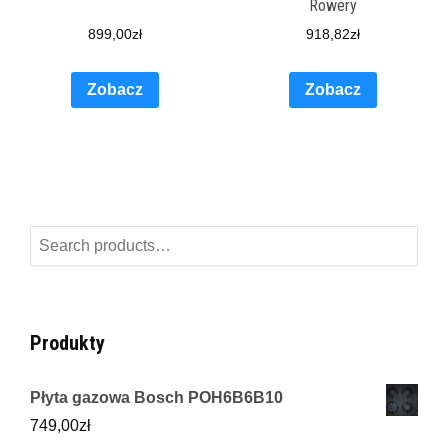
Rowery
899,00
zł
918,82
zł
Zobacz
Zobacz
Search
for:
Produkty
Płyta gazowa Bosch POH6B6B10
749,00
zł