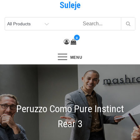
Suleje
Skip
to
content
0
MENU
Peruzzo Como Pure Instinct
Rear 3