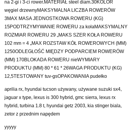
na 2-gi i 3-ci rower.MATERIAŁ steel diam.30KOLOR
węgiel drzewnyMAKSYMALNA LICZBA ROWERÓW
3MAX MASA JEDNOSTKOWA ROWERU (KG)
15PODTRZYMYWANIE ROWERU za kołaMAKSYMALNY
ROZMIAR ROWERU 29 „MAKS SZER KOŁA ROWERU
102 mm = 4 „MAX ROZSTAW KÓŁ ROWEROWYCH (MM)
1250ODLEGŁOŚĆ MIĘDZY PODPARCIEM ROWERÓW
(MM) 170BLOKADA ROWERU nieWYMIARY
PRODUKTU (MM) 80 * 61 * 26WAGA PRODUKTU (KG)
12,5TESTOWANY tuv-gsOPAKOWANIA pudełko
aprilia rx, hyundai tucson używany, używane suzuki sx4,
jaguar x type, lexus is 300 hybrid, gmc sierra, lexus rx
hybrid, turbina 1.8 t, hyundai getz 2003, kia stinger biala,
zetor z przednim napędem
yyyyy