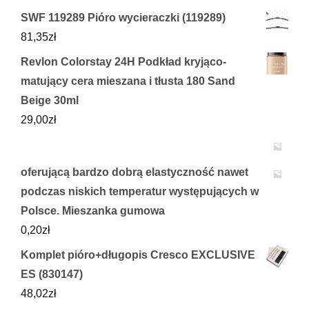
SWF 119289 Pióro wycieraczki (119289)
81,35
zł
Revlon Colorstay 24H Podkład kryjąco-
matujący cera mieszana i tłusta 180 Sand
Beige 30ml
29,00
zł
oferującą bardzo dobrą elastyczność nawet
podczas niskich temperatur występujących w
Polsce. Mieszanka gumowa
0,20
zł
Komplet pióro+długopis Cresco EXCLUSIVE
ES (830147)
48,02
zł