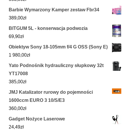
Barbie Wymarzony Kamper zestaw Fbr34
389,00
zł
BITGUM 5L - konserwacja podwozia
69,90
zł
Obiektyw Sony 18-105mm f/4 G OSS (Sony E)
1 980,00
zł
Yato Podnośnik hydrauliczny słupkowy 32t
YT17008
385,00
zł
JMJ Katalizator rurowy do pojemności
1600ccm EURO 3 10/S/E3
360,00
zł
Gadget Nożyce Laserowe
24,49
zł