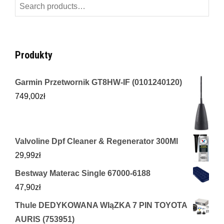
Search
for:
Produkty
Garmin Przetwornik GT8HW-IF (0101240120)
749,00
zł
Valvoline Dpf Cleaner & Regenerator 300Ml
29,99
zł
Bestway Materac Single 67000-6188
47,90
zł
Thule DEDYKOWANA WIąZKA 7 PIN TOYOTA
AURIS (753951)