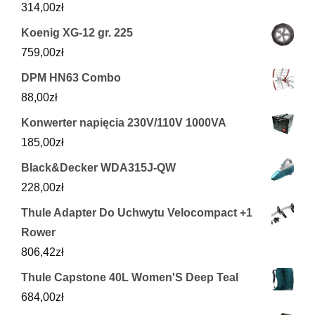
314,00
zł
Koenig XG-12 gr. 225
759,00
zł
DPM HN63 Combo
88,00
zł
Konwerter napięcia 230V/110V 1000VA
185,00
zł
Black&Decker WDA315J-QW
228,00
zł
Thule Adapter Do Uchwytu Velocompact +1
Rower
806,42
zł
Thule Capstone 40L Women'S Deep Teal
684,00
zł