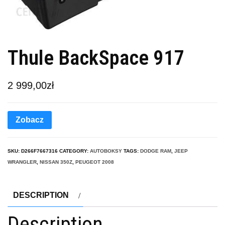
Thule BackSpace 917
2 999,00
zł
Zobacz
SKU:
D266F7667316
CATEGORY:
AUTOBOKSY
TAGS:
DODGE RAM
,
JEEP
WRANGLER
,
NISSAN 350Z
,
PEUGEOT 2008
DESCRIPTION
Description