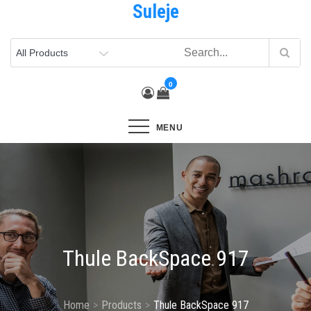
Suleje
Skip
to
content
0
MENU
Thule BackSpace 917
Home
Products
Thule BackSpace 917