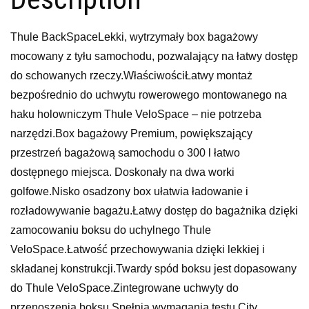
Thule BackSpaceLekki, wytrzymały box bagażowy
mocowany z tyłu samochodu, pozwalający na łatwy dostęp
do schowanych rzeczy.WłaściwościŁatwy montaż
bezpośrednio do uchwytu rowerowego montowanego na
haku holowniczym Thule VeloSpace – nie potrzeba
narzędzi.Box bagażowy Premium, powiększający
przestrzeń bagażową samochodu o 300 l łatwo
dostępnego miejsca. Doskonały na dwa worki
golfowe.Nisko osadzony box ułatwia ładowanie i
rozładowywanie bagażu.Łatwy dostęp do bagażnika dzięki
zamocowaniu boksu do uchylnego Thule
VeloSpace.Łatwość przechowywania dzięki lekkiej i
składanej konstrukcji.Twardy spód boksu jest dopasowany
do Thule VeloSpace.Zintegrowane uchwyty do
przenoszenia boksu.Spełnia wymagania testu City