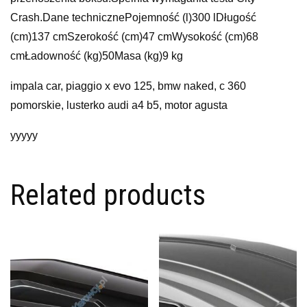
Crash.Dane technicznePojemność (l)300 lDługość
(cm)137 cmSzerokość (cm)47 cmWysokość (cm)68
cmŁadowność (kg)50Masa (kg)9 kg
impala car, piaggio x evo 125, bmw naked, c 360
pomorskie, lusterko audi a4 b5, motor agusta
yyyyy
Related products