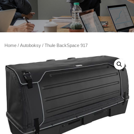
Home
/
Autoboksy
/ Thule BackSpace 917