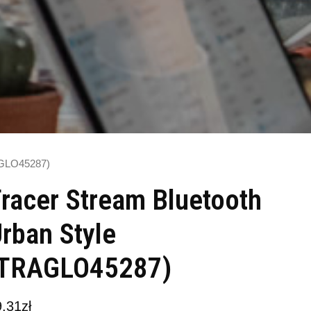
AGLO45287)
racer Stream Bluetooth
rban Style
(TRAGLO45287)
9,31
zł