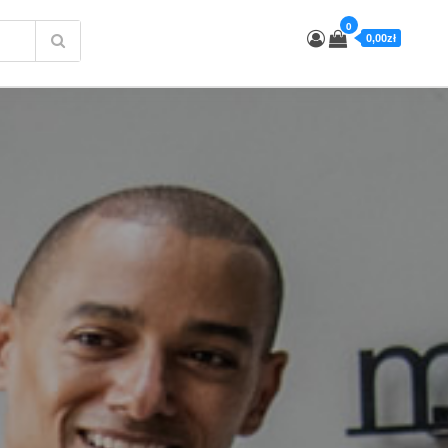
0
0,00zł