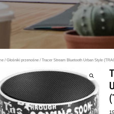
me
/
Głośniki przenośne
/ Tracer Stream Bluetooth Urban Style (TR
T
U
1