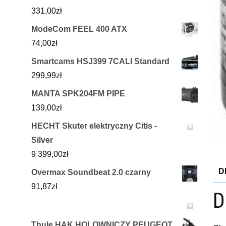
331,00
zł
ModeCom FEEL 400 ATX
74,00
zł
Smartcams HSJ399 7CALI Standard
299,99
zł
MANTA SPK204FM PIPE
139,00
zł
HECHT Skuter elektryczny Citis -
Silver
9 399,00
zł
D
Overmax Soundbeat 2.0 czarny
91,87
zł
D
Thule HAK HOLOWNICZY PEUGEOT