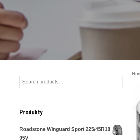
Ho
Search
for:
Produkty
Roadstone Winguard Sport 225/45R18
95V