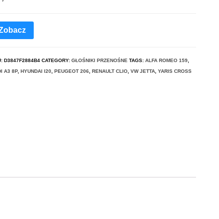
Zobacz
U:
D3847F2884B4
CATEGORY:
GŁOŚNIKI PRZENOŚNE
TAGS:
ALFA ROMEO 159
,
I A3 8P
,
HYUNDAI I20
,
PEUGEOT 206
,
RENAULT CLIO
,
VW JETTA
,
YARIS CROSS