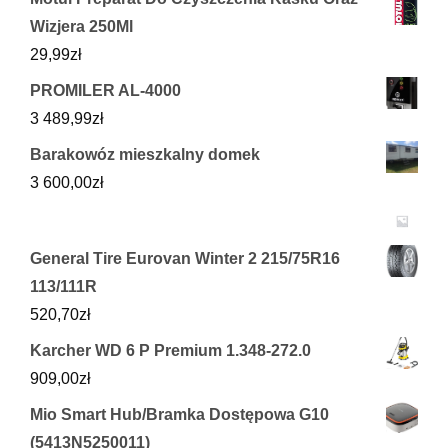
Wizjera 250Ml
29,99
zł
PROMILER AL-4000
3 489,99
zł
Barakowóz mieszkalny domek
3 600,00
zł
General Tire Eurovan Winter 2 215/75R16
113/111R
520,70
zł
Karcher WD 6 P Premium 1.348-272.0
909,00
zł
Mio Smart Hub/Bramka Dostępowa G10
(5413N5250011)