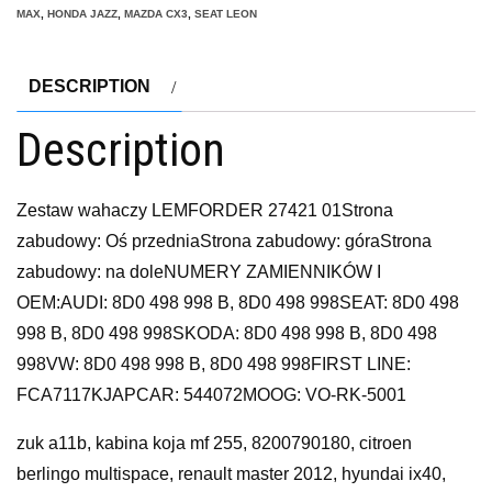
MAX
,
HONDA JAZZ
,
MAZDA CX3
,
SEAT LEON
DESCRIPTION
Description
Zestaw wahaczy LEMFORDER 27421 01Strona
zabudowy: Oś przedniaStrona zabudowy: góraStrona
zabudowy: na doleNUMERY ZAMIENNIKÓW I
OEM:AUDI: 8D0 498 998 B, 8D0 498 998SEAT: 8D0 498
998 B, 8D0 498 998SKODA: 8D0 498 998 B, 8D0 498
998VW: 8D0 498 998 B, 8D0 498 998FIRST LINE:
FCA7117KJAPCAR: 544072MOOG: VO-RK-5001
zuk a11b, kabina koja mf 255, 8200790180, citroen
berlingo multispace, renault master 2012, hyundai ix40,