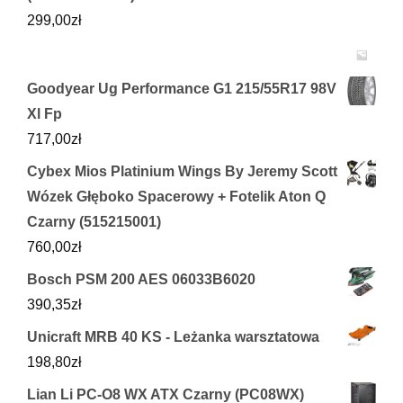
299,00
zł
Goodyear Ug Performance G1 215/55R17 98V
Xl Fp
717,00
zł
Cybex Mios Platinium Wings By Jeremy Scott
Wózek Głęboko Spacerowy + Fotelik Aton Q
Czarny (515215001)
760,00
zł
Bosch PSM 200 AES 06033B6020
390,35
zł
Unicraft MRB 40 KS - Leżanka warsztatowa
198,80
zł
Lian Li PC-O8 WX ATX Czarny (PC08WX)