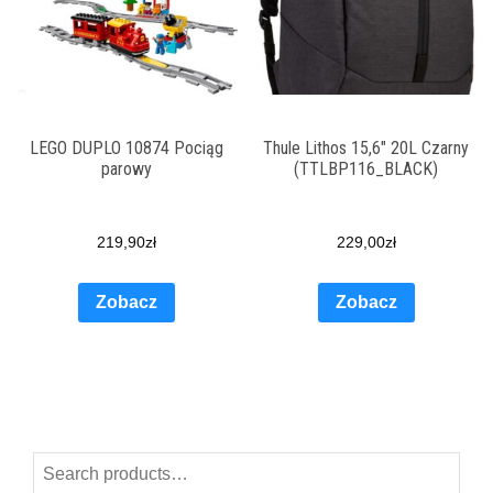
LEGO DUPLO 10874 Pociąg
Thule Lithos 15,6″ 20L Czarny
parowy
(TTLBP116_BLACK)
219,90
zł
229,00
zł
Zobacz
Zobacz
Search