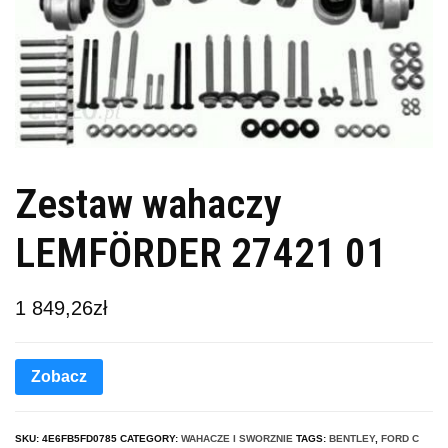
Zestaw wahaczy
LEMFÖRDER 27421 01
1 849,26
zł
Zobacz
SKU:
4E6FB5FD0785
CATEGORY:
WAHACZE I SWORZNIE
TAGS:
BENTLEY
,
FORD C