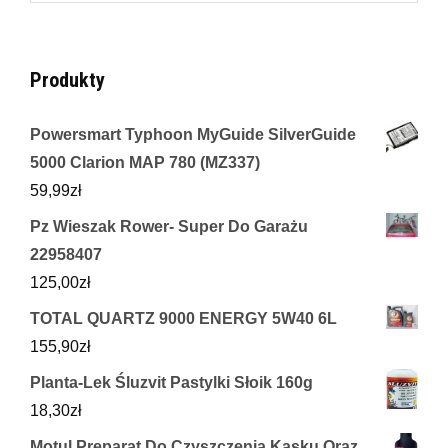
for:
Produkty
Powersmart Typhoon MyGuide SilverGuide
5000 Clarion MAP 780 (MZ337)
59,99
zł
Pz Wieszak Rower- Super Do Garażu
22958407
125,00
zł
TOTAL QUARTZ 9000 ENERGY 5W40 6L
155,90
zł
Planta-Lek Śluzvit Pastylki Słoik 160g
18,30
zł
Motul Preparat Do Czyszczenia Kasku Oraz