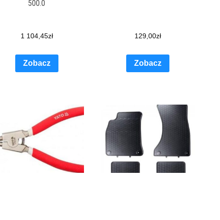
500.0
1 104,45
zł
129,00
zł
Zobacz
Zobacz