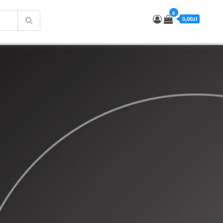
0
0,00zł