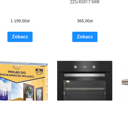
225/45R17 94W
1 199,00
zł
365,00
zł
Zobacz
Zobacz