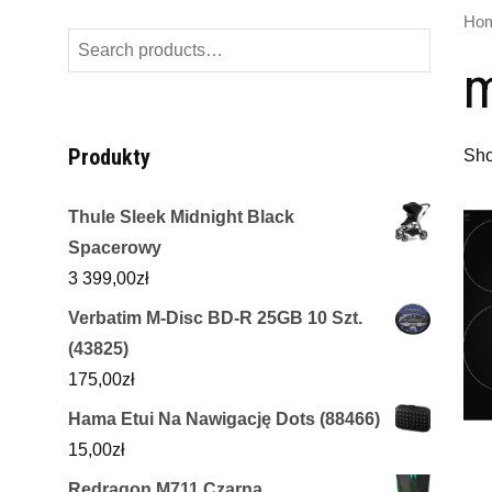
Ho
Search
m
for:
Produkty
Sho
Thule Sleek Midnight Black
Spacerowy
3 399,00
zł
Verbatim M-Disc BD-R 25GB 10 Szt.
(43825)
175,00
zł
Hama Etui Na Nawigację Dots (88466)
15,00
zł
Redragon M711 Czarna