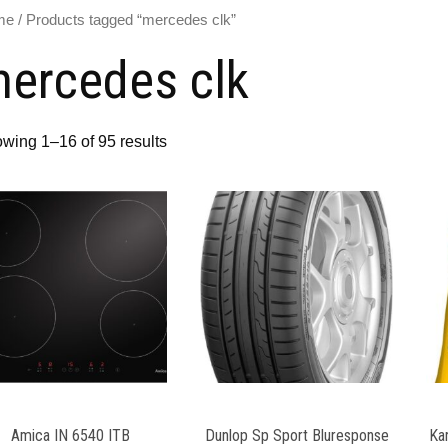
me
/ Products tagged “mercedes clk”
ercedes clk
wing 1–16 of 95 results
Amica IN 6540 ITB
Dunlop Sp Sport Bluresponse
Kar