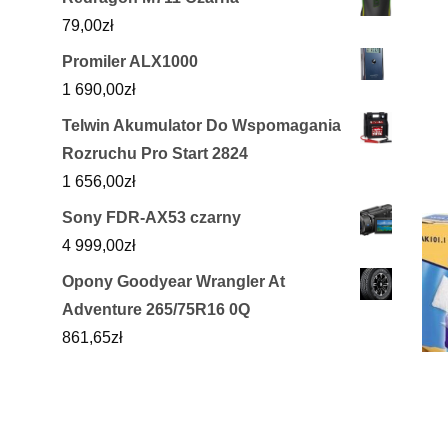
79,00
zł
Promiler ALX1000
1 690,00
zł
Telwin Akumulator Do Wspomagania
Rozruchu Pro Start 2824
1 656,00
zł
Sony FDR-AX53 czarny
4 999,00
zł
Opony Goodyear Wrangler At
Adventure 265/75R16 0Q
861,65
zł
Westfalia Hak holowniczy mocowany
na dwie śruby F20 - Skoda Fabia
Hatchback (05/2010 -)