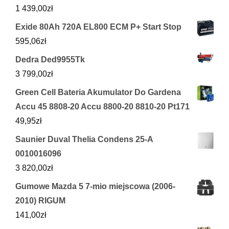
1 439,00
zł
Exide 80Ah 720A EL800 ECM P+ Start Stop
595,06
zł
Dedra Ded9955Tk
3 799,00
zł
Green Cell Bateria Akumulator Do Gardena
Accu 45 8808-20 Accu 8800-20 8810-20 Pt171
49,95
zł
Saunier Duval Thelia Condens 25-A
0010016096
3 820,00
zł
Gumowe Mazda 5 7-mio miejscowa (2006-
2010) RIGUM
141,00
zł