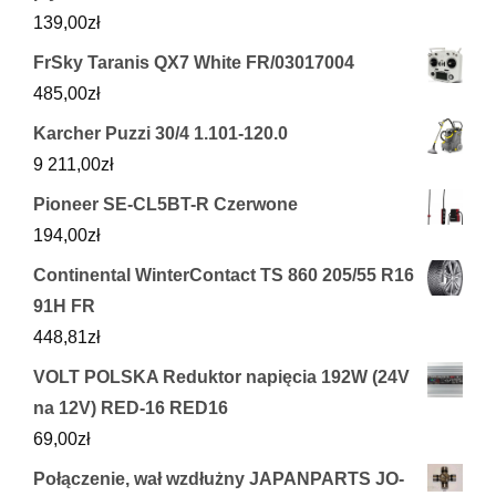
139,00
zł
FrSky Taranis QX7 White FR/03017004
485,00
zł
Karcher Puzzi 30/4 1.101-120.0
9 211,00
zł
Pioneer SE-CL5BT-R Czerwone
194,00
zł
Continental WinterContact TS 860 205/55 R16
91H FR
448,81
zł
VOLT POLSKA Reduktor napięcia 192W (24V
na 12V) RED-16 RED16
69,00
zł
Połączenie, wał wzdłużny JAPANPARTS JO-