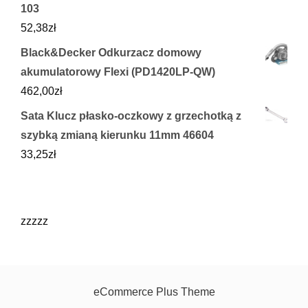
103
52,38
zł
Black&Decker Odkurzacz domowy
akumulatorowy Flexi (PD1420LP-QW)
462,00
zł
Sata Klucz płasko-oczkowy z grzechotką z
szybką zmianą kierunku 11mm 46604
33,25
zł
zzzzz
eCommerce Plus Theme