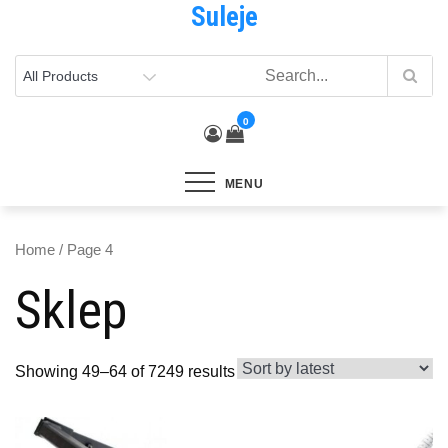
Suleje
Skip
to
content
0
MENU
Home
/ Page 4
Sklep
Showing 49–64 of 7249 results