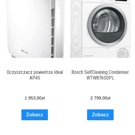
Oczyszczacz powietrza Ideal
Bosch SelfCleaning Condenser
AP45
WTW876S0PL
1 953,00
zł
2 799,00
zł
Zobacz
Zobacz