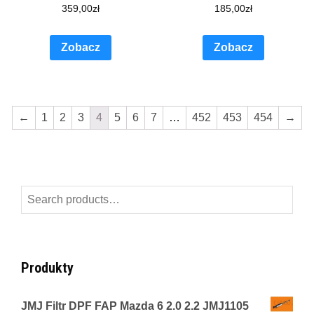
359,00
zł
185,00
zł
Zobacz
Zobacz
←
1
2
3
4
5
6
7
…
452
453
454
→
Search
for:
Produkty
JMJ Filtr DPF FAP Mazda 6 2.0 2.2 JMJ1105