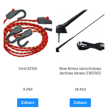
Vorel 82360
Blow Antena samochodowa
dachowa łamana (FMD360)
9,29
zł
18,42
zł
Zobacz
Zobacz