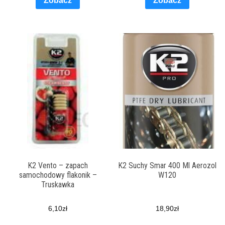
Zobacz
Zobacz
K2 Vento – zapach
K2 Suchy Smar 400 Ml Aerozol
samochodowy flakonik –
W120
Truskawka
6,10
zł
18,90
zł