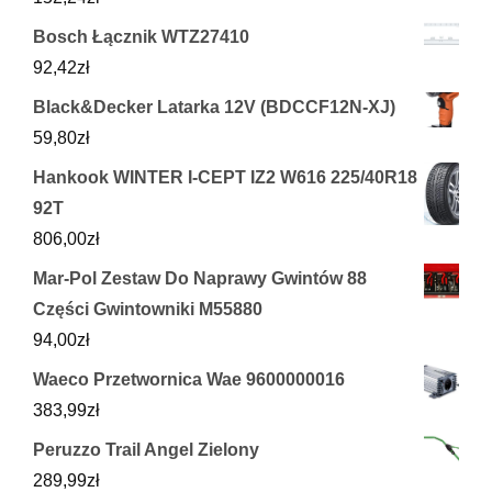
Bosch Łącznik WTZ27410
92,42
zł
Black&Decker Latarka 12V (BDCCF12N-XJ)
59,80
zł
Hankook WINTER I-CEPT IZ2 W616 225/40R18
92T
806,00
zł
Mar-Pol Zestaw Do Naprawy Gwintów 88
Części Gwintowniki M55880
94,00
zł
Waeco Przetwornica Wae 9600000016
383,99
zł
Peruzzo Trail Angel Zielony
289,99
zł