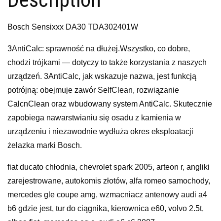
Bosch Sensixxx DA30 TDA302401W
3AntiCalc: sprawność na dłużej.Wszystko, co dobre,
chodzi trójkami — dotyczy to także korzystania z naszych
urządzeń. 3AntiCalc, jak wskazuje nazwa, jest funkcją
potrójną: obejmuje zawór SelfClean, rozwiązanie
CalcnClean oraz wbudowany system AntiCalc. Skutecznie
zapobiega nawarstwianiu się osadu z kamienia w
urządzeniu i niezawodnie wydłuża okres eksploatacji
żelazka marki Bosch.
fiat ducato chłodnia, chevrolet spark 2005, arteon r, angliki
zarejestrowane, autokomis złotów, alfa romeo samochody,
mercedes gle coupe amg, wzmacniacz antenowy audi a4
b6 gdzie jest, tur do ciągnika, kierownica e60, volvo 2.5t,