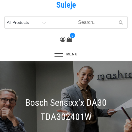
Suleje
Skip
to
content
0
MENU
Bosch Sensixx’x DA30
TDA302401W