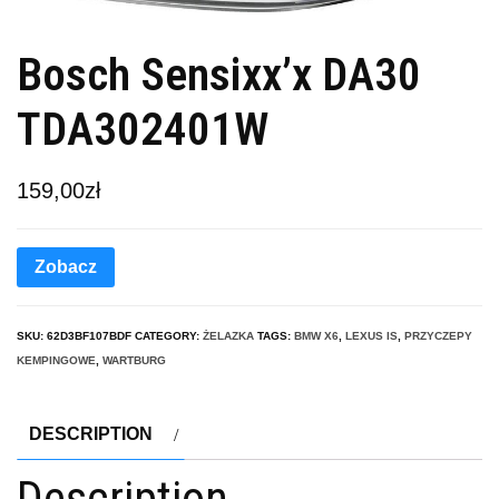
Bosch Sensixx’x DA30
TDA302401W
159,00
zł
Zobacz
SKU:
62D3BF107BDF
CATEGORY:
ŻELAZKA
TAGS:
BMW X6
,
LEXUS IS
,
PRZYCZEPY
KEMPINGOWE
,
WARTBURG
DESCRIPTION
Description