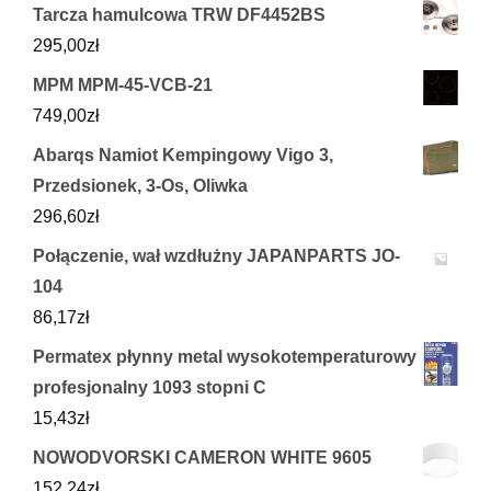
Tarcza hamulcowa TRW DF4452BS
295,00
zł
MPM MPM-45-VCB-21
749,00
zł
Abarqs Namiot Kempingowy Vigo 3,
Przedsionek, 3-Os, Oliwka
296,60
zł
Połączenie, wał wzdłużny JAPANPARTS JO-
104
86,17
zł
Permatex płynny metal wysokotemperaturowy
profesjonalny 1093 stopni C
15,43
zł
NOWODVORSKI CAMERON WHITE 9605
152,24
zł