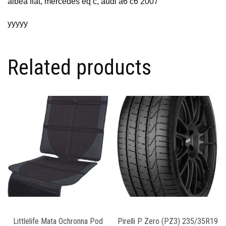
albea fiat, mercedes eq c, audi a6 c6 2007
yyyyy
Related products
Littlelife Mata Ochronna Pod
Pirelli P Zero (PZ3) 235/35R19