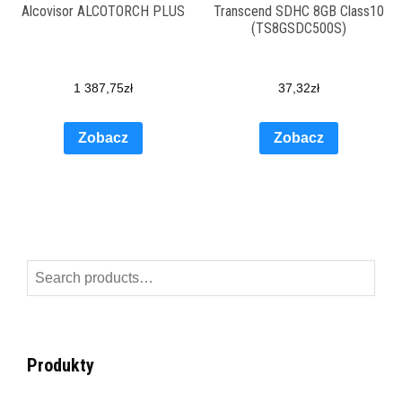
Alcovisor ALCOTORCH PLUS
Transcend SDHC 8GB Class10
(TS8GSDC500S)
1 387,75
zł
37,32
zł
Zobacz
Zobacz
Search
for:
Produkty