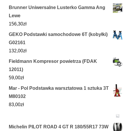
Brunner Uniwersalne Lusterko Gamma Ang
Lewe
156,30
zł
GEKO Podstawki samochodowe 6T (kobyłki)
G02161
132,00
zł
Fieldmann Kompresor powietrza (FDAK
12011)
59,00
zł
Mar - Pol Podstawka warsztatowa 1 sztuka 3T
M80102
83,00
zł
Michelin PILOT ROAD 4 GT R 180/55R17 73W