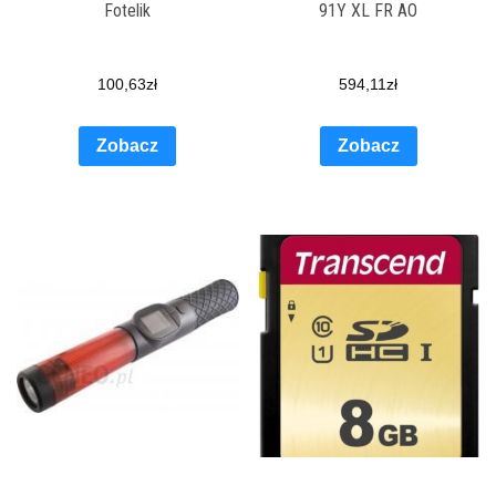
Fotelik
91Y XL FR AO
100,63
zł
594,11
zł
Zobacz
Zobacz