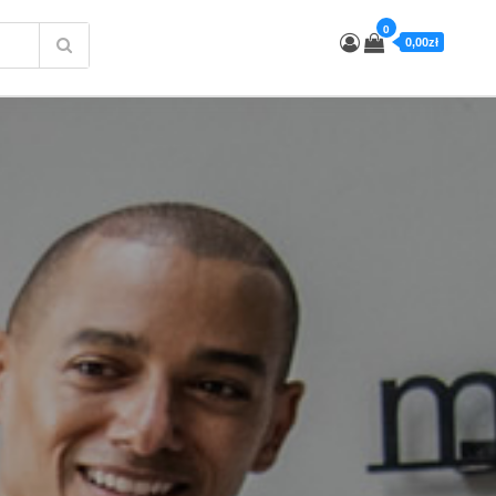
0
0,00zł