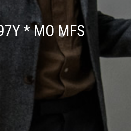
 97Y * MO MFS
S