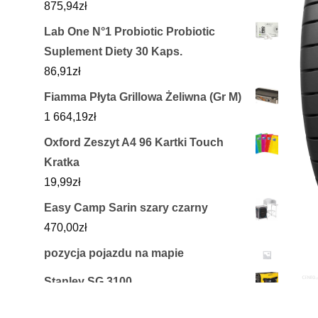
875,94
zł
Lab One N°1 Probiotic Probiotic
Suplement Diety 30 Kaps.
86,91
zł
Fiamma Płyta Grillowa Żeliwna (Gr M)
1 664,19
zł
Oxford Zeszyt A4 96 Kartki Touch
Kratka
19,99
zł
Easy Camp Sarin szary czarny
470,00
zł
pozycja pojazdu na mapie
Stanley SG 3100
1 949,00
zł