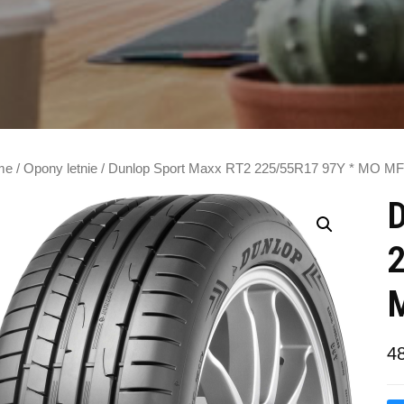
me
/
Opony letnie
/ Dunlop Sport Maxx RT2 225/55R17 97Y * MO M
D
4