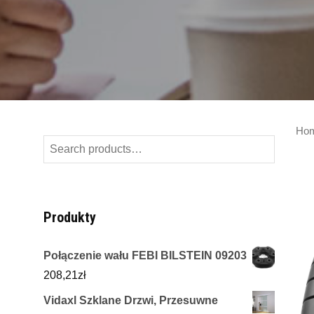
Ho
Search
for:
Produkty
Połączenie wału FEBI BILSTEIN 09203
208,21
zł
Vidaxl Szklane Drzwi, Przesuwne