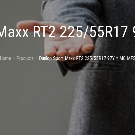
 Maxx RT2 225/55R17
Home
Products
Dunlop Sport Maxx RT2 225/55R17 97Y * MO MF