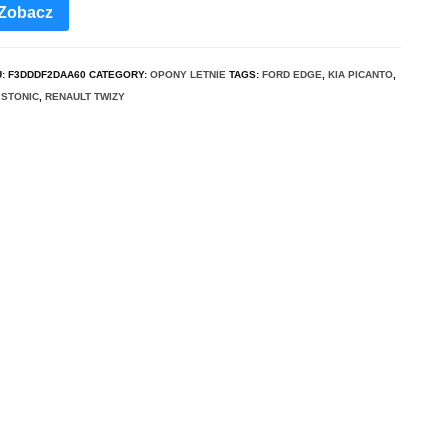
Zobacz
U:
F3DDDF2DAA60
CATEGORY:
OPONY LETNIE
TAGS:
FORD EDGE
,
KIA PICANTO
,
 STONIC
,
RENAULT TWIZY