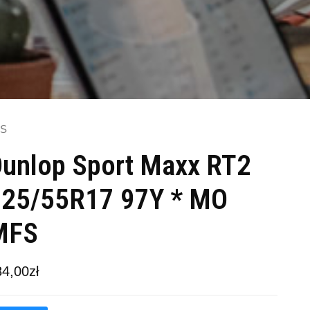
FS
unlop Sport Maxx RT2
225/55R17 97Y * MO
MFS
84,00
zł