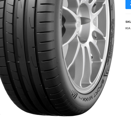
SK
KIA