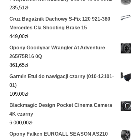
235,51
zł
Cruz Bagażnik Dachowy S-Fix 120 921-380
Mercedes Cla Shooting Brake 15
449,00
zł
Opony Goodyear Wrangler At Adventure
265/75R16 0Q
861,65
zł
Garmin Etui do nawigacji czarny (010-12101-
01)
109,00
zł
Blackmagic Design Pocket Cinema Camera
4K czarny
6 000,00
zł
Opony Falken EUROALL SEASON AS210