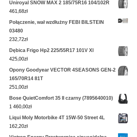
Uniroyal SNOW MAX 2 185/75R16 104/102R
461,68
zł
Połączenie, wał wzdłużny FEBI BILSTEIN
03480
232,72
zł
Dębica Frigo Hp2 225/55R17 101V Xl
425,00
zł
Opony Goodyear VECTOR 4SEASONS GEN-2
165/70R14 81T
251,00
zł
Bose QuietComfort 35 II czarny (7895640010)
1 460,00
zł
Liqui Moly Motorbike 4T 15W-50 Street 4L
162,20
zł