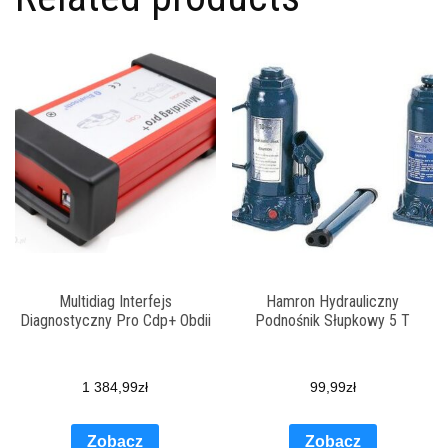
Multidiag Interfejs
Hamron Hydrauliczny
Diagnostyczny Pro Cdp+ Obdii
Podnośnik Słupkowy 5 T
1 384,99
zł
99,99
zł
Zobacz
Zobacz