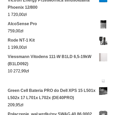
Victron Energy Przetwornica sinusoidalna
Phoenix 12/800
1 720,00
zł
AlcoSense Pro
759,00
zł
Rode NT-1 Kit
1 199,00
zł
Viessmann Vitodens 111-W B1LD 6,5-19kW
(B1LD092)
10 272,99
zł
Green Cell Bateria PRO do Dell XPS 15 L501x
L502x 17 L701x L702x (DE40PRO)
209,95
zł
Połączenie, wał wzdłużny SWAG 40 86 0002