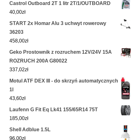
Castrol Outboard 2T 1 litr 2T/1/OUTBOARD
40,00
zł
START 2x Homar Alu 3 uchwyt rowerowy
36203
458,00
zł
Geko Prostownik z rozruchem 12V/24V 15A
ROZRUCH 200A G80022
337,02
zł
Motul ATF DEX III - do skrzyń automatycznych
1l
43,60
zł
Laufenn G Fit Eq Lk41 155/65R14 75T
185,00
zł
Shell Adblue 1.5L
96,00
zł