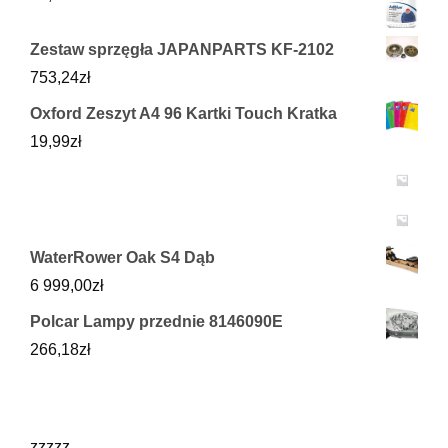
Zestaw sprzęgła JAPANPARTS KF-2102
753,24
zł
Oxford Zeszyt A4 96 Kartki Touch Kratka
19,99
zł
WaterRower Oak S4 Dąb
6 999,00
zł
Polcar Lampy przednie 8146090E
266,18
zł
zzzzz