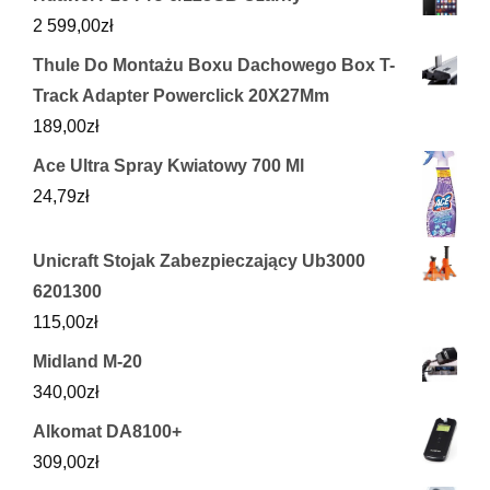
2 599,00
zł
Thule Do Montażu Boxu Dachowego Box T-
Track Adapter Powerclick 20X27Mm
189,00
zł
Ace Ultra Spray Kwiatowy 700 Ml
24,79
zł
Unicraft Stojak Zabezpieczający Ub3000
6201300
115,00
zł
Midland M-20
340,00
zł
Alkomat DA8100+
309,00
zł