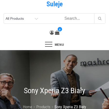
Suleje
Skip
to
content
0
MENU
Sony Xperia Z3 Biały
Home
Products
Sony Xperia Z3 Biały